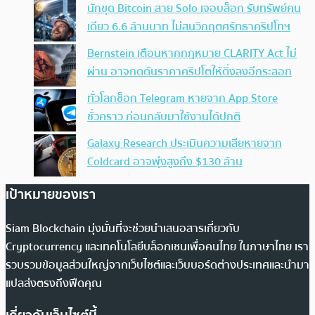
นักขุด Bitcoin สาย Solo เจอบล็อก รับทรัพย์คน
เดียว 6.6 ล้านบาท ไม่สนวิกฤตศรัทธาคริปโทฯ
Bernstein เตือนหากกฎหมาย CLARITY Act ไม่
ผ่าน อาจกดดันราคาคริปโตให้ดิ่งลงอีกระลอก
ทั่วโลกช็อก Telegram หายจาก App Store
ชั่วคราว ก่อนกลับมาใช้งานได้ปกติ
Galaxy Research ประเมินความเสียหายจาก
Coldcard อาจพุ่งสูงถึง $130 ล้าน
เป้าหมายของเรา
Siam Blockchain มุ่งมั่นที่จะช่วยนำเสนอสารเกี่ยวกับ
Cryptocurrency และเทคโนโลยีบล็อกเชนเพื่อคนไทย ในภาษาไทย เรา
รวบรวมข้อมูลส่วนใหญ่จากเว็บไซต์และเว็บบอร์ดต่างประเทศและนำมา
แปลส่งตรงถึงฟีดคุณ