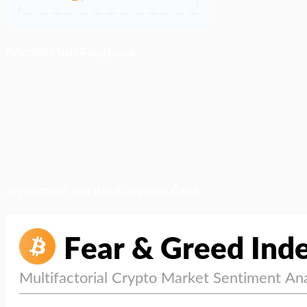
ติดตามเราบน Facebook
สภาวะตลาด (ความกลัว vs ความโลภ)