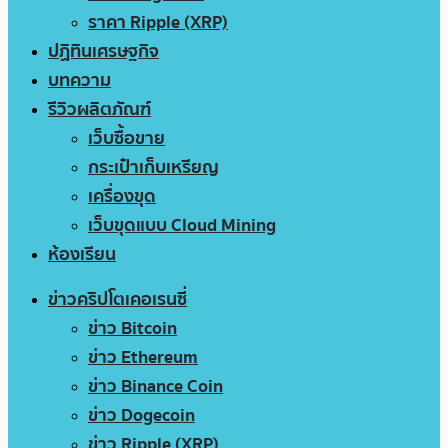
ราคา Ripple (XRP)
ปฏิทินเศรษฐกิจ
บทความ
รีวิวผลิตภัณฑ์
เว็บซื้อขาย
กระเป๋าเก็บเหรียญ
เครื่องขุด
เว็บขุดแบบ Cloud Mining
ห้องเรียน
ข่าวคริปโตเคอเรนซี่
ข่าว Bitcoin
ข่าว Ethereum
ข่าว Binance Coin
ข่าว Dogecoin
ข่าว Ripple (XRP)