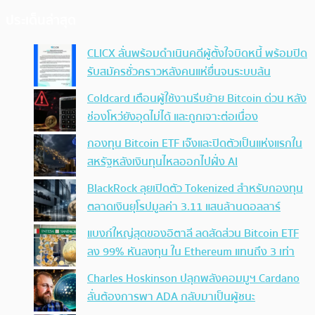
ประเด็นล่าสุด
CLICX ลั่นพร้อมดำเนินคดีผู้ตั้งใจบิดหนี้ พร้อมปิด
รับสมัครชั่วคราวหลังคนแห่ยื่นจนระบบล้น
Coldcard เตือนผู้ใช้งานรีบย้าย Bitcoin ด่วน หลัง
ช่องโหว่ยังอุดไม่ได้ และถูกเจาะต่อเนื่อง
กองทุน Bitcoin ETF เจ๊งและปิดตัวเป็นแห่งแรกใน
สหรัฐหลังเงินทุนไหลออกไปฝั่ง AI
BlackRock ลุยเปิดตัว Tokenized สำหรับกองทุน
ตลาดเงินยุโรปมูลค่า 3.11 แสนล้านดอลลาร์
แบงก์ใหญ่สุดของอิตาลี ลดสัดส่วน Bitcoin ETF
ลง 99% หันลงทุน ใน Ethereum แทนถึง 3 เท่า
Charles Hoskinson ปลุกพลังคอมมูฯ Cardano
ลั่นต้องการพา ADA กลับมาเป็นผู้ชนะ