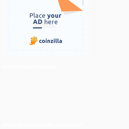
ติดตามเราบน Facebook
สภาวะตลาด (ความกลัว vs ความโลภ)