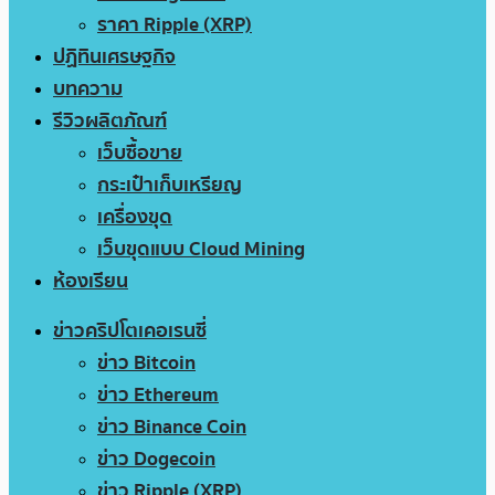
ราคา Ripple (XRP)
ปฏิทินเศรษฐกิจ
บทความ
รีวิวผลิตภัณฑ์
เว็บซื้อขาย
กระเป๋าเก็บเหรียญ
เครื่องขุด
เว็บขุดแบบ Cloud Mining
ห้องเรียน
ข่าวคริปโตเคอเรนซี่
ข่าว Bitcoin
ข่าว Ethereum
ข่าว Binance Coin
ข่าว Dogecoin
ข่าว Ripple (XRP)