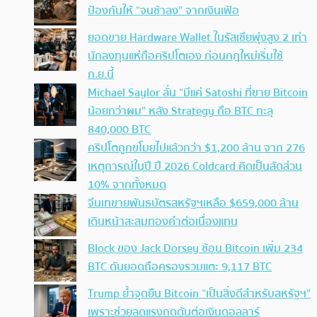
ป้องกันให้ “จนช้าลง” จากเงินเฟ้อ
ยอดขาย Hardware Wallet ในรัสเซียพุ่งสูง 2 เท่า
นักลงทุนแห่ถือคริปโตเอง ก่อนกฎใหม่เริ่มใช้
ก.ย.นี้
Michael Saylor ลั่น “มีแค่ Satoshi ที่ขาย Bitcoin
น้อยกว่าผม” หลัง Strategy ถือ BTC ทะลุ
840,000 BTC
คริปโตถูกขโมยไปแล้วกว่า $1,200 ล้าน จาก 276
เหตุการณ์ในปี ปี 2026 Coldcard คิดเป็นสัดส่วน
10% จากทั้งหมด
จีนเทขายพันธบัตรสหรัฐฯเหลือ $659,000 ล้าน
เดินหน้าสะสมทองคำต่อเนื่องแทน
Block ของ Jack Dorsey ช้อน Bitcoin เพิ่ม 234
BTC ดันยอดถือครองรวมแตะ 9,117 BTC
Trump ย้ำจุดยืน Bitcoin “เป็นสิ่งดีสำหรับสหรัฐฯ”
เพราะช่วยลดแรงกดดันต่อเงินดอลลาร์