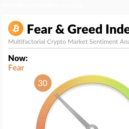
สภาวะตลาด (ความกลัว vs ความโลภ)