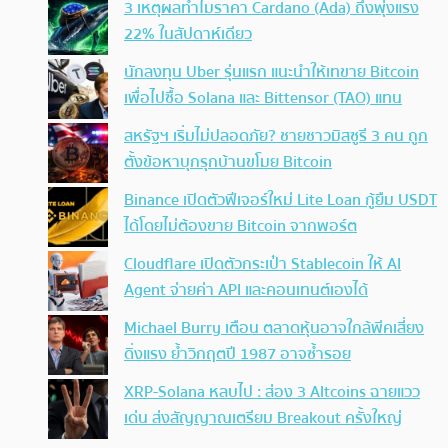
3 เหตุผลทำไมราคา Cardano (Ada) ถึงพุ่งแรง
22% ในสัปดาห์เดียว
นักลงทุน Uber รุ่นแรก แนะนำให้เทขาย Bitcoin
เพื่อไปซื้อ Solana และ Bittensor (TAO) แทน
สหรัฐฯ เริ่มไม่ปลอดภัย? ชายชาวมิสซูรี 3 คน ถูก
ตั้งข้อหาบุกรุกบ้านขโมย Bitcoin
Binance เปิดตัวฟีเจอร์ใหม่ Lite Loan กู้ยืม USDT
ได้โดยไม่ต้องขาย Bitcoin จากพอร์ต
Cloudflare เปิดตัวกระเป๋า Stablecoin ให้ AI
Agent จ่ายค่า API และคอนเทนต์เองได้
Michael Burry เตือน ตลาดหุ้นอาจใกล้พีคเสี่ยง
ดิ่งแรง ย้ำวิกฤตปี 1987 อาจซ้ำรอย
XRP-Solana หลบไป : ส่อง 3 Altcoins ฉายแวว
เด่น ส่งสัญญาณเตรียม Breakout ครั้งใหญ่