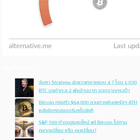
ประเด็นล่าสุด
จับตา Strategy ส่อแววเทขายรอบ 4 ? โอน 1,030
BTC มูลค่าทะลุ 2 พันล้านบาท ออกจากกระเป๋า
Bitcoin ทรงตัว $64,000 สวนทางหุ้นสหรัฐฯ ATH
หลังข้อตกลงฮอร์มุซใกล้ยุติ
S&P 500 ทำจุดสูงสุดใหม่ แต่ Bitcoin ไม่ตาม
ตลาดเปลี่ยน หรือ คนเปลี่ยน?