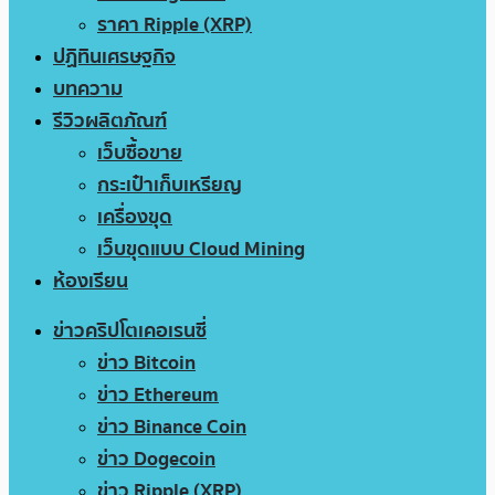
ราคา Ripple (XRP)
ปฏิทินเศรษฐกิจ
บทความ
รีวิวผลิตภัณฑ์
เว็บซื้อขาย
กระเป๋าเก็บเหรียญ
เครื่องขุด
เว็บขุดแบบ Cloud Mining
ห้องเรียน
ข่าวคริปโตเคอเรนซี่
ข่าว Bitcoin
ข่าว Ethereum
ข่าว Binance Coin
ข่าว Dogecoin
ข่าว Ripple (XRP)