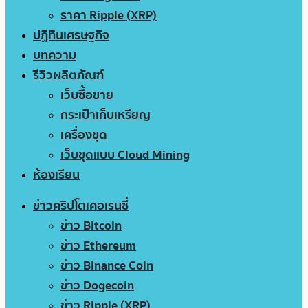
ราคา Ripple (XRP)
ปฏิทินเศรษฐกิจ
บทความ
รีวิวผลิตภัณฑ์
เว็บซื้อขาย
กระเป๋าเก็บเหรียญ
เครื่องขุด
เว็บขุดแบบ Cloud Mining
ห้องเรียน
ข่าวคริปโตเคอเรนซี่
ข่าว Bitcoin
ข่าว Ethereum
ข่าว Binance Coin
ข่าว Dogecoin
ข่าว Ripple (XRP)