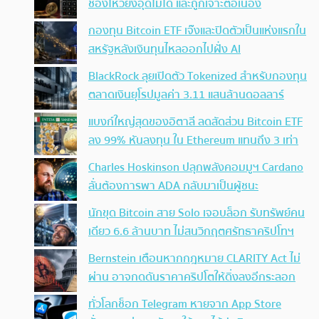
ช่องโหว่ยังอุดไม่ได้ และถูกเจาะต่อเนื่อง
กองทุน Bitcoin ETF เจ๊งและปิดตัวเป็นแห่งแรกใน
สหรัฐหลังเงินทุนไหลออกไปฝั่ง AI
BlackRock ลุยเปิดตัว Tokenized สำหรับกองทุน
ตลาดเงินยุโรปมูลค่า 3.11 แสนล้านดอลลาร์
แบงก์ใหญ่สุดของอิตาลี ลดสัดส่วน Bitcoin ETF
ลง 99% หันลงทุน ใน Ethereum แทนถึง 3 เท่า
Charles Hoskinson ปลุกพลังคอมมูฯ Cardano
ลั่นต้องการพา ADA กลับมาเป็นผู้ชนะ
นักขุด Bitcoin สาย Solo เจอบล็อก รับทรัพย์คน
เดียว 6.6 ล้านบาท ไม่สนวิกฤตศรัทธาคริปโทฯ
Bernstein เตือนหากกฎหมาย CLARITY Act ไม่
ผ่าน อาจกดดันราคาคริปโตให้ดิ่งลงอีกระลอก
ทั่วโลกช็อก Telegram หายจาก App Store