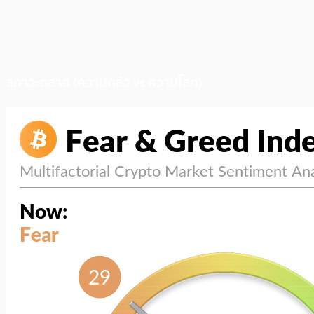
สภาวะตลาด (ความกลัว vs ความโลภ)