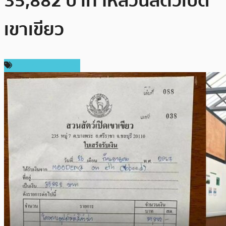
35,882 บาท ให้สวนสัตว์เปิด
เขาเขียว
ข่าวคริปโตเคอเรนซี่