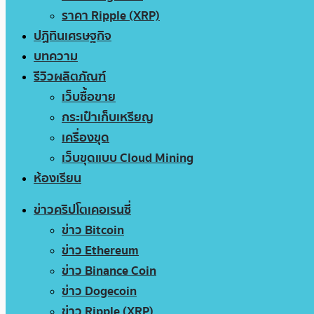
ราคา Ripple (XRP)
ปฏิทินเศรษฐกิจ
บทความ
รีวิวผลิตภัณฑ์
เว็บซื้อขาย
กระเป๋าเก็บเหรียญ
เครื่องขุด
เว็บขุดแบบ Cloud Mining
ห้องเรียน
ข่าวคริปโตเคอเรนซี่
ข่าว Bitcoin
ข่าว Ethereum
ข่าว Binance Coin
ข่าว Dogecoin
ข่าว Ripple (XRP)