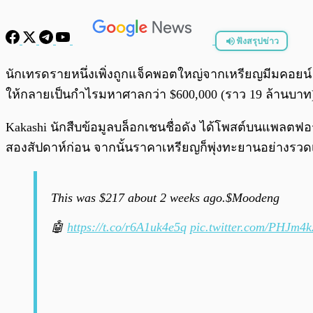
ฟังสรุปข่าว
พร้อมเล่น
นักเทรดรายหนึ่งเพิ่งถูกแจ็คพอตใหญ่จากเหรียญมีมคอยน์
ให้กลายเป็นกำไรมหาศาลกว่า $600,000 (ราว 19 ล้านบาท)
Kakashi นักสืบข้อมูลบล็อกเชนชื่อดัง ได้โพสต์บนแพลตฟอร
สองสัปดาห์ก่อน จากนั้นราคาเหรียญก็พุ่งทะยานอย่างรวดเ
This was $217 about 2 weeks ago.$Moodeng
🤖
https://t.co/r6A1uk4e5q
pic.twitter.com/PHJm4