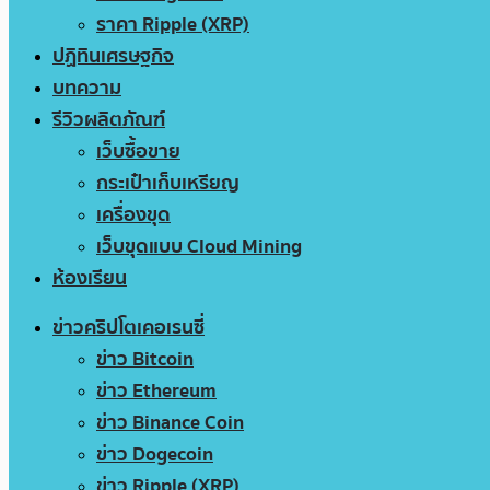
ราคา Ripple (XRP)
ปฏิทินเศรษฐกิจ
บทความ
รีวิวผลิตภัณฑ์
เว็บซื้อขาย
กระเป๋าเก็บเหรียญ
เครื่องขุด
เว็บขุดแบบ Cloud Mining
ห้องเรียน
ข่าวคริปโตเคอเรนซี่
ข่าว Bitcoin
ข่าว Ethereum
ข่าว Binance Coin
ข่าว Dogecoin
ข่าว Ripple (XRP)