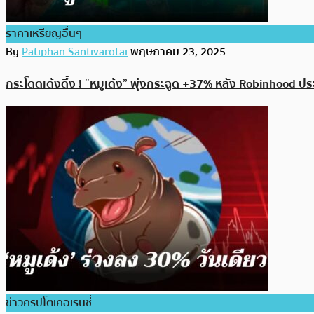
ราคาเหรียญอื่นๆ
By
Patiphan Santivarotai
พฤษภาคม 23, 2025
กระโดดเด้งดึ้ง ! “หมูเด้ง” พุ่งกระฉูด +37% หลัง Robinhood ป
ข่าวคริปโตเคอเรนซี่