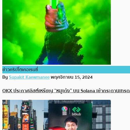
ข่าวคริปโตเคอเรนซี่
By
Supakit Kaewmanee
พฤศจิกายน 15, 2024
OKX ประกาศลิสต์เหรียญ “หมูเด้ง” บน Solana เข้ากระดานเท