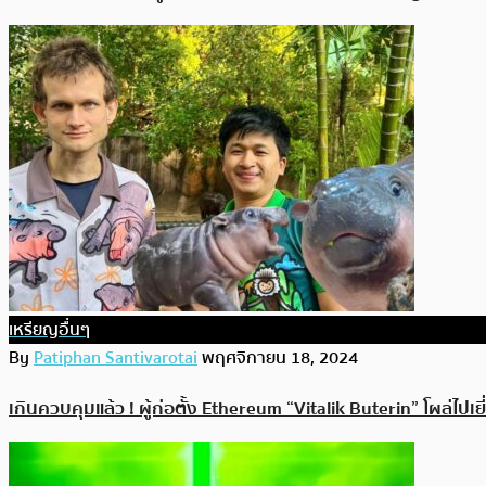
เหรียญอื่นๆ
By
Patiphan Santivarotai
พฤศจิกายน 18, 2024
เกินควบคุมแล้ว ! ผู้ก่อตั้ง Ethereum “Vitalik Buterin” โผล่ไปเยี