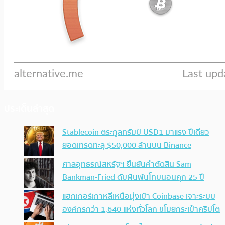
ประเด็นล่าสุด
Stablecoin ตระกูลทรัมป์ USD1 มาแรง ปีเดียว
ยอดเทรดทะลุ $50,000 ล้านบน Binance
ศาลอุทธรณ์สหรัฐฯ ยืนยันคำตัดสิน Sam
Bankman-Fried ดับฝันพ้นโทษนอนคุก 25 ปี
แฮกเกอร์เกาหลีเหนือมุ่งเป้า Coinbase เจาะระบบ
องค์กรกว่า 1,640 แห่งทั่วโลก ขโมยกระเป๋าคริปโต