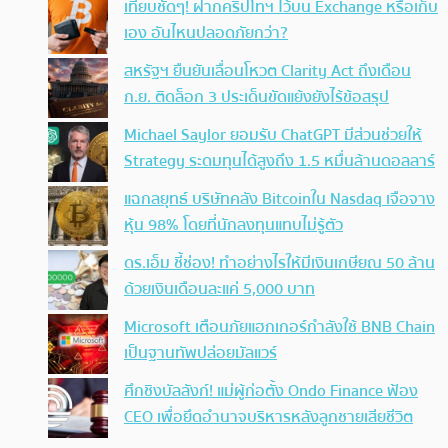
เทียบชัดๆ! ฝากคริปโทฯ ไว้บน Exchange หรือเก็บ
เอง อันไหนปลอดภัยกว่า?
สหรัฐฯ ยืนยันเลื่อนโหวต Clarity Act ถึงเดือน
ก.ย. ติดล็อก 3 ประเด็นขัดแย้งยังไร้ข้อสรุป
Michael Saylor ยอมรับ ChatGPT มีส่วนช่วยให้
Strategy ระดมทุนได้สูงถึง 1.5 หมื่นล้านดอลลาร์
แฉกลยุทธ์ บริษัทคลัง Bitcoinใน Nasdaq เจือจาง
หุ้น 98% โดยที่นักลงทุนแทบไม่รู้ตัว
ดร.เอ็ม ชี้ช่อง! ทำอย่างไรให้มีเงินเกษียณ 50 ล้าน
ด้วยเงินเดือนละแค่ 5,000 บาท
Microsoft เตือนภัยแฮกเกอร์กำลังใช้ BNB Chain
เป็นฐานทัพปล่อยมัลแวร์
ศึกชิงบัลลังก์! แม่ผู้ก่อตั้ง Ondo Finance ฟ้อง
CEO เพื่อยึดอำนาจบริหารหลังลูกชายเสียชีวิต