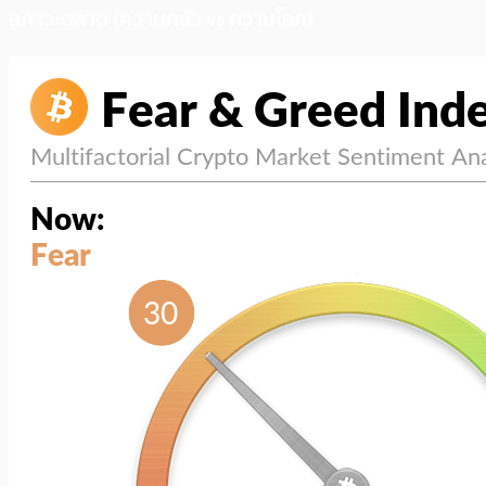
สภาวะตลาด (ความกลัว vs ความโลภ)