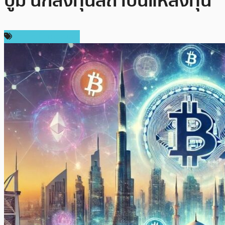
บูม นักลงทุนสถาบันแห่ลงทุน
ข่าวคริปโตเคอเรนซี่