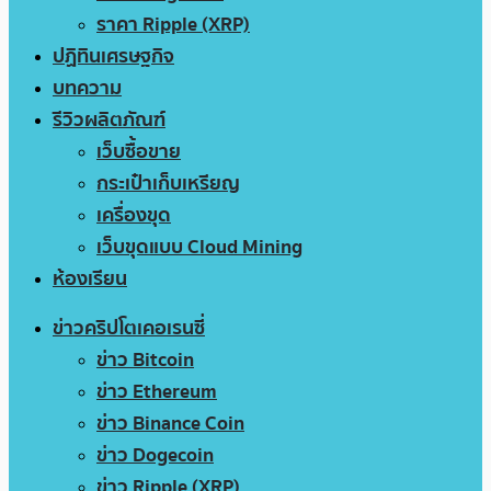
ราคา Ripple (XRP)
ปฏิทินเศรษฐกิจ
บทความ
รีวิวผลิตภัณฑ์
เว็บซื้อขาย
กระเป๋าเก็บเหรียญ
เครื่องขุด
เว็บขุดแบบ Cloud Mining
ห้องเรียน
ข่าวคริปโตเคอเรนซี่
ข่าว Bitcoin
ข่าว Ethereum
ข่าว Binance Coin
ข่าว Dogecoin
ข่าว Ripple (XRP)