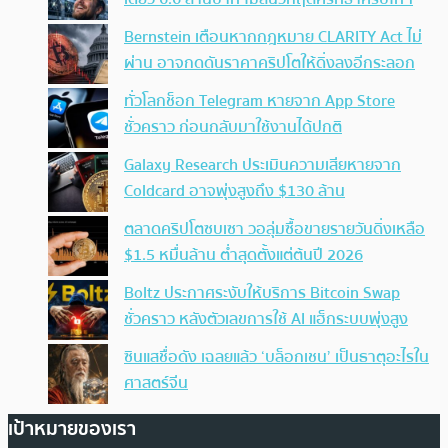
Bernstein เตือนหากกฎหมาย CLARITY Act ไม่
ผ่าน อาจกดดันราคาคริปโตให้ดิ่งลงอีกระลอก
ทั่วโลกช็อก Telegram หายจาก App Store
ชั่วคราว ก่อนกลับมาใช้งานได้ปกติ
Galaxy Research ประเมินความเสียหายจาก
Coldcard อาจพุ่งสูงถึง $130 ล้าน
ตลาดคริปโตซบเซา วอลุ่มซื้อขายรายวันดิ่งเหลือ
$1.5 หมื่นล้าน ต่ำสุดตั้งแต่ต้นปี 2026
Boltz ประกาศระงับให้บริการ Bitcoin Swap
ชั่วคราว หลังตัวเลขการใช้ AI แฮ็กระบบพุ่งสูง
ซินแสชื่อดัง เฉลยแล้ว ‘บล็อกเชน’ เป็นธาตุอะไรใน
ศาสตร์จีน
เป้าหมายของเรา