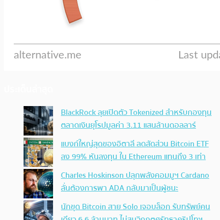
ประเด็นล่าสุด
BlackRock ลุยเปิดตัว Tokenized สำหรับกองทุน
ตลาดเงินยุโรปมูลค่า 3.11 แสนล้านดอลลาร์
แบงก์ใหญ่สุดของอิตาลี ลดสัดส่วน Bitcoin ETF
ลง 99% หันลงทุน ใน Ethereum แทนถึง 3 เท่า
Charles Hoskinson ปลุกพลังคอมมูฯ Cardano
ลั่นต้องการพา ADA กลับมาเป็นผู้ชนะ
นักขุด Bitcoin สาย Solo เจอบล็อก รับทรัพย์คน
เดียว 6.6 ล้านบาท ไม่สนวิกฤตศรัทธาคริปโทฯ