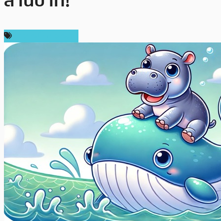
ล้านบาท!
ข่าวคริปโตเคอเรนซี่