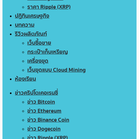
ราคา Ripple (XRP)
ปฏิทินเศรษฐกิจ
บทความ
รีวิวผลิตภัณฑ์
เว็บซื้อขาย
กระเป๋าเก็บเหรียญ
เครื่องขุด
เว็บขุดแบบ Cloud Mining
ห้องเรียน
ข่าวคริปโตเคอเรนซี่
ข่าว Bitcoin
ข่าว Ethereum
ข่าว Binance Coin
ข่าว Dogecoin
ข่าว Ripple (XRP)