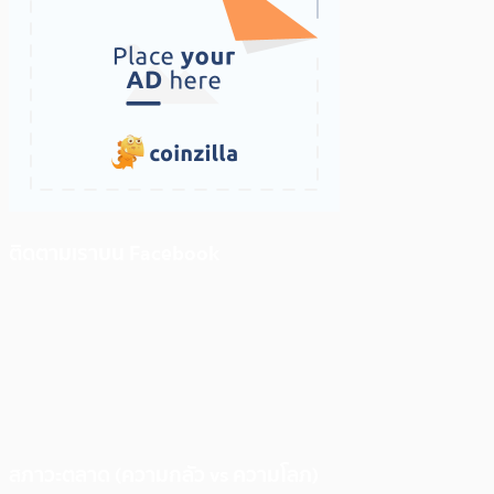
ติดตามเราบน Facebook
สภาวะตลาด (ความกลัว vs ความโลภ)