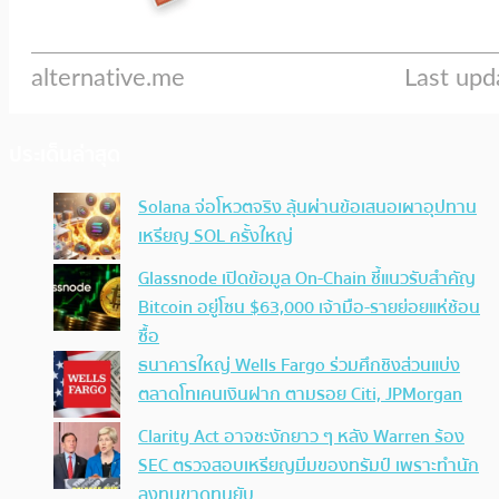
ประเด็นล่าสุด
Solana จ่อโหวตจริง ลุ้นผ่านข้อเสนอเผาอุปทาน
เหรียญ SOL ครั้งใหญ่
Glassnode เปิดข้อมูล On-Chain ชี้แนวรับสำคัญ
Bitcoin อยู่โซน $63,000 เจ้ามือ-รายย่อยแห่ช้อน
ซื้อ
ธนาคารใหญ่ Wells Fargo ร่วมศึกชิงส่วนแบ่ง
ตลาดโทเคนเงินฝาก ตามรอย Citi, JPMorgan
Clarity Act อาจชะงักยาว ๆ หลัง Warren ร้อง
SEC ตรวจสอบเหรียญมีมของทรัมป์ เพราะทำนัก
ลงทุนขาดทุนยับ