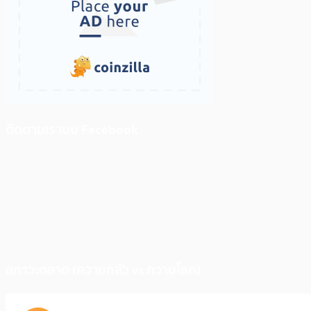
ติดตามเราบน Facebook
สภาวะตลาด (ความกลัว vs ความโลภ)