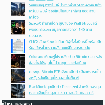
Samsung อาจเป็นผู้นำแจกจ่าย Stablecoin หลัง
เตรียมเพิ่มฟีเจอร์ใหม่ในสมาร์ทโฟน 800 ล้าน
เครื่อง
SpaceX ทำรายได้ทะลุเป้าของ Wall Street แต่
พอร์ต Bitcoin มีมูลค่าลดลงกว่า 540 ล้าน
ดอลลาร์
CLICX ลั่นพร้อมดำเนินคดีผู้ตั้งใจบิดหนี้ พร้อมปิด
รับสมัครชั่วคราวหลังคนแห่ยื่นจนระบบล้น
Coldcard เตือนผู้ใช้งานรีบย้าย Bitcoin ด่วน หลัง
ช่องโหว่ยังอุดไม่ได้ และถูกเจาะต่อเนื่อง
กองทุน Bitcoin ETF เจ๊งและปิดตัวเป็นแห่งแรกใน
สหรัฐหลังเงินทุนไหลออกไปฝั่ง AI
BlackRock ลุยเปิดตัว Tokenized สำหรับกองทุน
ตลาดเงินยุโรปมูลค่า 3.11 แสนล้านดอลลาร์
เป้าหมายของเรา