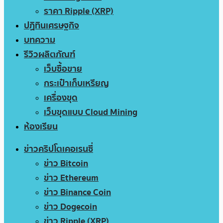
ราคา Ripple (XRP)
ปฏิทินเศรษฐกิจ
บทความ
รีวิวผลิตภัณฑ์
เว็บซื้อขาย
กระเป๋าเก็บเหรียญ
เครื่องขุด
เว็บขุดแบบ Cloud Mining
ห้องเรียน
ข่าวคริปโตเคอเรนซี่
ข่าว Bitcoin
ข่าว Ethereum
ข่าว Binance Coin
ข่าว Dogecoin
ข่าว Ripple (XRP)