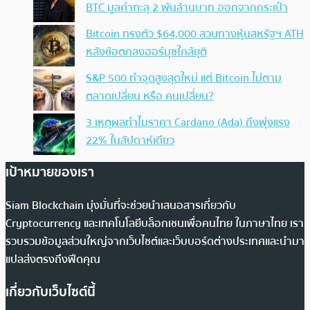
BTC มูลค่าทะลุ 2 พันล้านบาท ออกจากกระเป๋า
Bitcoin ทรงตัว $64,000 สวนทางหุ้นสหรัฐฯ ATH
หลังข้อตกลงฮอร์มุซใกล้ยุติ
S&P 500 ทำจุดสูงสุดใหม่ แต่ Bitcoin ไม่ตาม
ตลาดเปลี่ยน หรือ คนเปลี่ยน?
3 เหตุผลทำไมราคา Cardano (Ada) ถึงพุ่งแรง
22% ในสัปดาห์เดียว
เป้าหมายของเรา
Siam Blockchain มุ่งมั่นที่จะช่วยนำเสนอสารเกี่ยวกับ
Cryptocurrency และเทคโนโลยีบล็อกเชนเพื่อคนไทย ในภาษาไทย เรา
รวบรวมข้อมูลส่วนใหญ่จากเว็บไซต์และเว็บบอร์ดต่างประเทศและนำมา
แปลส่งตรงถึงฟีดคุณ
เกี่ยวกับเว็บไซต์นี้