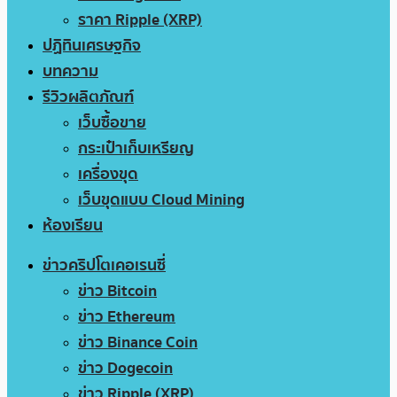
ราคา Ripple (XRP)
ปฏิทินเศรษฐกิจ
บทความ
รีวิวผลิตภัณฑ์
เว็บซื้อขาย
กระเป๋าเก็บเหรียญ
เครื่องขุด
เว็บขุดแบบ Cloud Mining
ห้องเรียน
ข่าวคริปโตเคอเรนซี่
ข่าว Bitcoin
ข่าว Ethereum
ข่าว Binance Coin
ข่าว Dogecoin
ข่าว Ripple (XRP)