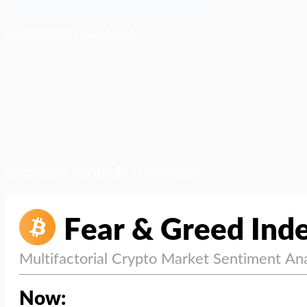
ติดตามเราบน Facebook
สภาวะตลาด (ความกลัว vs ความโลภ)