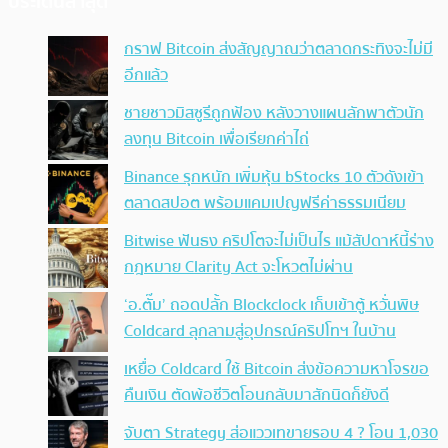
ประเด็นล่าสุด
กราฟ Bitcoin ส่งสัญญาณว่าตลาดกระทิงจะไม่มี
อีกแล้ว
ชายชาวมิสซูรีถูกฟ้อง หลังวางแผนลักพาตัวนัก
ลงทุน Bitcoin เพื่อเรียกค่าไถ่
Binance รุกหนัก เพิ่มหุ้น bStocks 10 ตัวดังเข้า
ตลาดสปอต พร้อมแคมเปญฟรีค่าธรรมเนียม
Bitwise ฟันธง คริปโตจะไม่เป็นไร แม้สัปดาห์นี้ร่าง
กฎหมาย Clarity Act จะโหวตไม่ผ่าน
‘อ.ตั๊ม’ ถอดปลั้ก Blockclock เก็บเข้าตู้ หวั่นพิษ
Coldcard ลุกลามสู่อุปกรณ์คริปโทฯ ในบ้าน
เหยื่อ Coldcard ใช้ Bitcoin ส่งข้อความหาโจรขอ
คืนเงิน ตัดพ้อชีวิตโอนกลับมาสักนิดก็ยังดี
จับตา Strategy ส่อแววเทขายรอบ 4 ? โอน 1,030