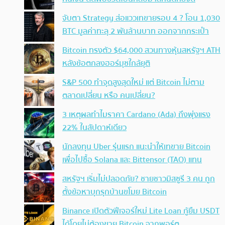
จับตา Strategy ส่อแววเทขายรอบ 4 ? โอน 1,030
BTC มูลค่าทะลุ 2 พันล้านบาท ออกจากกระเป๋า
Bitcoin ทรงตัว $64,000 สวนทางหุ้นสหรัฐฯ ATH
หลังข้อตกลงฮอร์มุซใกล้ยุติ
S&P 500 ทำจุดสูงสุดใหม่ แต่ Bitcoin ไม่ตาม
ตลาดเปลี่ยน หรือ คนเปลี่ยน?
3 เหตุผลทำไมราคา Cardano (Ada) ถึงพุ่งแรง
22% ในสัปดาห์เดียว
นักลงทุน Uber รุ่นแรก แนะนำให้เทขาย Bitcoin
เพื่อไปซื้อ Solana และ Bittensor (TAO) แทน
สหรัฐฯ เริ่มไม่ปลอดภัย? ชายชาวมิสซูรี 3 คน ถูก
ตั้งข้อหาบุกรุกบ้านขโมย Bitcoin
Binance เปิดตัวฟีเจอร์ใหม่ Lite Loan กู้ยืม USDT
ได้โดยไม่ต้องขาย Bitcoin จากพอร์ต