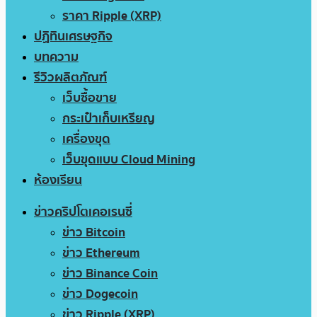
ราคา Ripple (XRP)
ปฏิทินเศรษฐกิจ
บทความ
รีวิวผลิตภัณฑ์
เว็บซื้อขาย
กระเป๋าเก็บเหรียญ
เครื่องขุด
เว็บขุดแบบ Cloud Mining
ห้องเรียน
ข่าวคริปโตเคอเรนซี่
ข่าว Bitcoin
ข่าว Ethereum
ข่าว Binance Coin
ข่าว Dogecoin
ข่าว Ripple (XRP)