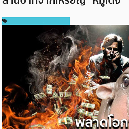
ล้านบาทจากเหรียญ “หมูเด้ง”
ข่าวคริปโตเคอเรนซี่
,
เหรียญอื่นๆ