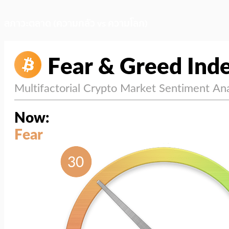
สภาวะตลาด (ความกลัว vs ความโลภ)