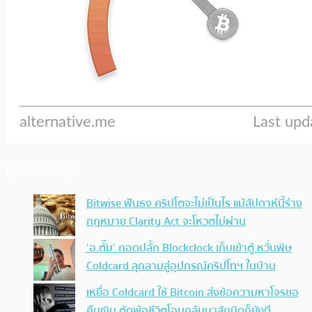
ประเด็นล่าสุด
Bitwise ฟันธง คริปโตจะไม่เป็นไร แม้สัปดาห์นี้ร่าง
กฎหมาย Clarity Act จะโหวตไม่ผ่าน
‘อ.ตั๊ม’ ถอดปลั้ก Blockclock เก็บเข้าตู้ หวั่นพิษ
Coldcard ลุกลามสู่อุปกรณ์คริปโทฯ ในบ้าน
เหยื่อ Coldcard ใช้ Bitcoin ส่งข้อความหาโจรขอ
คืนเงิน ตัดพ้อชีวิตโอนกลับมาสักนิดก็ยังดี