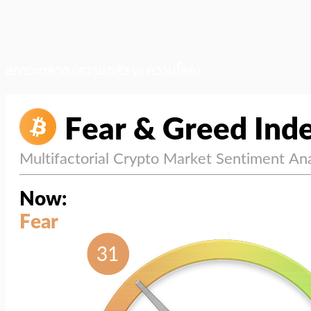
สภาวะตลาด (ความกลัว vs ความโลภ)