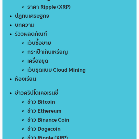
ราคา Ripple (XRP)
ปฏิทินเศรษฐกิจ
บทความ
รีวิวผลิตภัณฑ์
เว็บซื้อขาย
กระเป๋าเก็บเหรียญ
เครื่องขุด
เว็บขุดแบบ Cloud Mining
ห้องเรียน
ข่าวคริปโตเคอเรนซี่
ข่าว Bitcoin
ข่าว Ethereum
ข่าว Binance Coin
ข่าว Dogecoin
ข่าว Ripple (XRP)