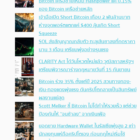
Bitcoin เครือข่ายใหม่มี Hashpower แค่ 0.15%
ของ Bitcoin เครือข่ายหลัก
เจ้ามือเปิด Short Bitcoin เกือบ 2 พันล้านบาท
ห่างจุดพอร์ตแตกแค่ $400 ลุ้นเกิด Short
Squeeze
SOL ส่งสัญญาณกลับตัว ทะลุเส้นขาลงที่กดราคา
นาน 3 เดือน เตรียมพุ่งอย่างรุนแรง
CLARITY Act ได้วันโหวตใหม่แล้ว วุฒิสภาสหรัฐฯ
เตรียมพิจารณาร่างกฎหมายวันที่ 15 กันยายน
Bitcoin ร่วง 35% ตั้งแต่ปี 2025 สวนทางทอง-
เงิน-ทองแดงพุ่งแรง ดันคริปโตกลายเป็นสินทรัพย์
ผลงานแย่สุด
Scott Melker ชี้ Bitcoin ไม่ได้ทำให้รวยเร็ว แต่ช่วย
ป้องกันให้ “จนช้าลง” จากเงินเฟ้อ
ยอดขาย Hardware Wallet ในรัสเซียพุ่งสูง 2 เท่า
นักลงทุนแห่ถือคริปโตเอง ก่อนกฎใหม่เริ่มใช้