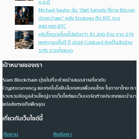
ก.ย.นี้
Michael Saylor ลั่น “มีแค่ Satoshi ที่ขาย Bitcoin
น้อยกว่าผม” หลัง Strategy ถือ BTC ทะลุ
840,000 BTC
คริปโตถูกขโมยไปแล้วกว่า $1,200 ล้าน จาก 276
เหตุการณ์ในปี ปี 2026 Coldcard คิดเป็นสัดส่วน
10% จากทั้งหมด
เป้าหมายของเรา
Siam Blockchain มุ่งมั่นที่จะช่วยนำเสนอสารเกี่ยวกับ
Cryptocurrency และเทคโนโลยีบล็อกเชนเพื่อคนไทย ในภาษาไทย เรา
รวบรวมข้อมูลส่วนใหญ่จากเว็บไซต์และเว็บบอร์ดต่างประเทศและนำมา
แปลส่งตรงถึงฟีดคุณ
เกี่ยวกับเว็บไซต์นี้
ทีมงาน
ติดต่อเรา