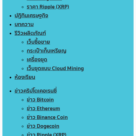
ราคา Ripple (XRP)
ปฏิทินเศรษฐกิจ
บทความ
รีวิวผลิตภัณฑ์
เว็บซื้อขาย
กระเป๋าเก็บเหรียญ
เครื่องขุด
เว็บขุดแบบ Cloud Mining
ห้องเรียน
ข่าวคริปโตเคอเรนซี่
ข่าว Bitcoin
ข่าว Ethereum
ข่าว Binance Coin
ข่าว Dogecoin
ข่าว Ripple (XRP)