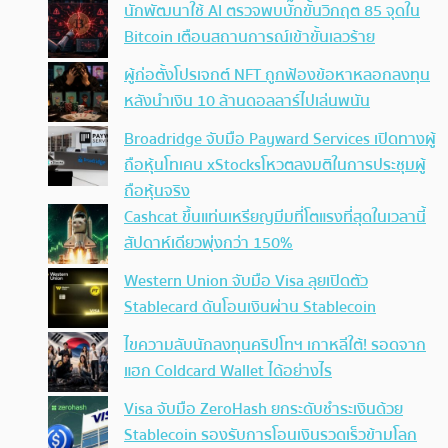
นักพัฒนาใช้ AI ตรวจพบบั๊กขั้นวิกฤต 85 จุดใน
Bitcoin เตือนสถานการณ์เข้าขั้นเลวร้าย
ผู้ก่อตั้งโปรเจกต์ NFT ถูกฟ้องข้อหาหลอกลงทุน
หลังนำเงิน 10 ล้านดอลลาร์ไปเล่นพนัน
Broadridge จับมือ Payward Services เปิดทางผู้
ถือหุ้นโทเคน xStocksโหวตลงมติในการประชุมผู้
ถือหุ้นจริง
Cashcat ขึ้นแท่นเหรียญมีมที่โตแรงที่สุดในเวลานี้
สัปดาห์เดียวพุ่งกว่า 150%
Western Union จับมือ Visa ลุยเปิดตัว
Stablecard ดันโอนเงินผ่าน Stablecoin
ไขความลับนักลงทุนคริปโทฯ เกาหลีใต้! รอดจาก
แฮก Coldcard Wallet ได้อย่างไร
Visa จับมือ ZeroHash ยกระดับชำระเงินด้วย
Stablecoin รองรับการโอนเงินรวดเร็วข้ามโลก