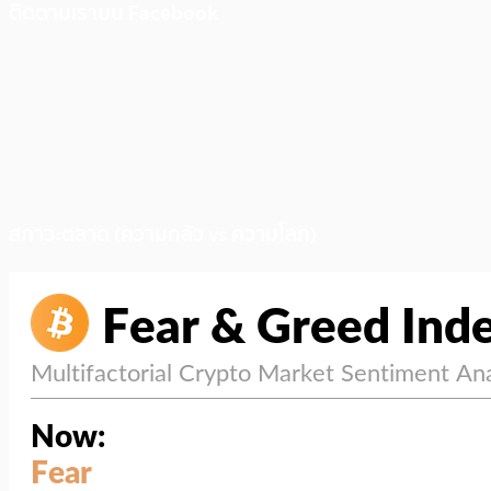
ติดตามเราบน Facebook
สภาวะตลาด (ความกลัว vs ความโลภ)