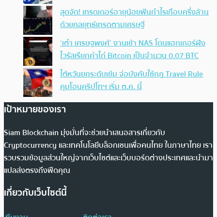
สุดจัด! เทรดเดอร์อายุน้อยฟันกำไรเกือบครึ่งล้าน
ด้วยกลยุทธ์เทรดตามเศรษฐี
‘เต๋า เศรษฐพงศ์’ งานเข้า NAS โดนแฮกเกอร์ฝัง
ไวรัสเรียกค่าไถ่ Bitcoin เป็นจำนวน 0.07 BTC
ไต้หวันยกระดับเข้ม จ่อบังคับใช้กฏ Travel Rule
คุมโอนคริปโทฯ เริ่ม ต.ค. นี้
เป้าหมายของเรา
Siam Blockchain มุ่งมั่นที่จะช่วยนำเสนอสารเกี่ยวกับ
Cryptocurrency และเทคโนโลยีบล็อกเชนเพื่อคนไทย ในภาษาไทย เรา
รวบรวมข้อมูลส่วนใหญ่จากเว็บไซต์และเว็บบอร์ดต่างประเทศและนำมา
แปลส่งตรงถึงฟีดคุณ
เกี่ยวกับเว็บไซต์นี้