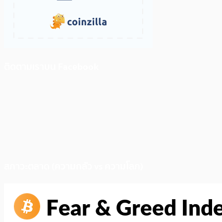
ติดตามเราบน Facebook
สภาวะตลาด (ความกลัว vs ความโลภ)