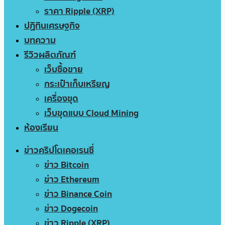
ราคา Ripple (XRP)
ปฏิทินเศรษฐกิจ
บทความ
รีวิวผลิตภัณฑ์
เว็บซื้อขาย
กระเป๋าเก็บเหรียญ
เครื่องขุด
เว็บขุดแบบ Cloud Mining
ห้องเรียน
ข่าวคริปโตเคอเรนซี่
ข่าว Bitcoin
ข่าว Ethereum
ข่าว Binance Coin
ข่าว Dogecoin
ข่าว Ripple (XRP)