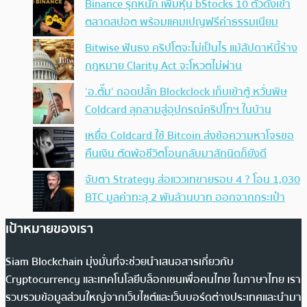
Binance รุกหนัก เพิ่มหุ้น bStocks 10 ตัวดังเข้า
ตลาดสปอต พร้อมแคมเปญฟรีค่าธรรมเนียม
Bitwise ฟันธง คริปโตจะไม่เป็นไร แม้สัปดาห์นี้ร่าง
กฎหมาย Clarity Act จะโหวตไม่ผ่าน
‘อ.ตั๊ม’ ถอดปลั้ก Blockclock เก็บเข้าตู้ หวั่นพิษ
Coldcard ลุกลามสู่อุปกรณ์คริปโทฯ ในบ้าน
เหยื่อ Coldcard ใช้ Bitcoin ส่งข้อความหาโจรขอ
คืนเงิน ตัดพ้อชีวิตโอนกลับมาสักนิดก็ยังดี
จับตา Strategy ส่อแววเทขายรอบ 4 ? โอน 1,030
BTC มูลค่าทะลุ 2 พันล้านบาท ออกจากกระเป๋า
เป้าหมายของเรา
Siam Blockchain มุ่งมั่นที่จะช่วยนำเสนอสารเกี่ยวกับ
Cryptocurrency และเทคโนโลยีบล็อกเชนเพื่อคนไทย ในภาษาไทย เรา
รวบรวมข้อมูลส่วนใหญ่จากเว็บไซต์และเว็บบอร์ดต่างประเทศและนำมา