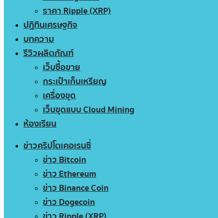
ราคา Ripple (XRP)
ปฏิทินเศรษฐกิจ
บทความ
รีวิวผลิตภัณฑ์
เว็บซื้อขาย
กระเป๋าเก็บเหรียญ
เครื่องขุด
เว็บขุดแบบ Cloud Mining
ห้องเรียน
ข่าวคริปโตเคอเรนซี่
ข่าว Bitcoin
ข่าว Ethereum
ข่าว Binance Coin
ข่าว Dogecoin
ข่าว Ripple (XRP)