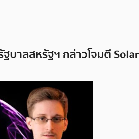
ัฐบาลสหรัฐฯ กล่าวโจมตี Solan