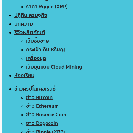
ราคา Ripple (XRP)
ปฏิทินเศรษฐกิจ
บทความ
รีวิวผลิตภัณฑ์
เว็บซื้อขาย
กระเป๋าเก็บเหรียญ
เครื่องขุด
เว็บขุดแบบ Cloud Mining
ห้องเรียน
ข่าวคริปโตเคอเรนซี่
ข่าว Bitcoin
ข่าว Ethereum
ข่าว Binance Coin
ข่าว Dogecoin
ข่าว Ripple (XRP)