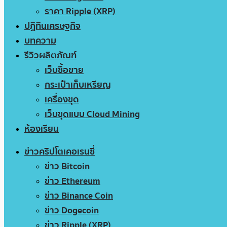
ราคา Ripple (XRP)
ปฏิทินเศรษฐกิจ
บทความ
รีวิวผลิตภัณฑ์
เว็บซื้อขาย
กระเป๋าเก็บเหรียญ
เครื่องขุด
เว็บขุดแบบ Cloud Mining
ห้องเรียน
ข่าวคริปโตเคอเรนซี่
ข่าว Bitcoin
ข่าว Ethereum
ข่าว Binance Coin
ข่าว Dogecoin
ข่าว Ripple (XRP)