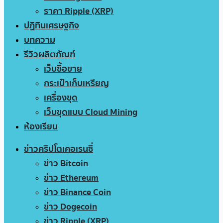
ราคา Ripple (XRP)
ปฏิทินเศรษฐกิจ
บทความ
รีวิวผลิตภัณฑ์
เว็บซื้อขาย
กระเป๋าเก็บเหรียญ
เครื่องขุด
เว็บขุดแบบ Cloud Mining
ห้องเรียน
ข่าวคริปโตเคอเรนซี่
ข่าว Bitcoin
ข่าว Ethereum
ข่าว Binance Coin
ข่าว Dogecoin
ข่าว Ripple (XRP)