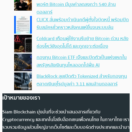
พอร์ต Bitcoin มีมูลค่าลดลงกว่า 540 ล้าน
ดอลลาร์
CLICX ลั่นพร้อมดำเนินคดีผู้ตั้งใจบิดหนี้ พร้อมปิด
รับสมัครชั่วคราวหลังคนแห่ยื่นจนระบบล้น
Coldcard เตือนผู้ใช้งานรีบย้าย Bitcoin ด่วน หลัง
ช่องโหว่ยังอุดไม่ได้ และถูกเจาะต่อเนื่อง
กองทุน Bitcoin ETF เจ๊งและปิดตัวเป็นแห่งแรกใน
สหรัฐหลังเงินทุนไหลออกไปฝั่ง AI
BlackRock ลุยเปิดตัว Tokenized สำหรับกองทุน
ตลาดเงินยุโรปมูลค่า 3.11 แสนล้านดอลลาร์
เป้าหมายของเรา
Siam Blockchain มุ่งมั่นที่จะช่วยนำเสนอสารเกี่ยวกับ
Cryptocurrency และเทคโนโลยีบล็อกเชนเพื่อคนไทย ในภาษาไทย เรา
รวบรวมข้อมูลส่วนใหญ่จากเว็บไซต์และเว็บบอร์ดต่างประเทศและนำมา