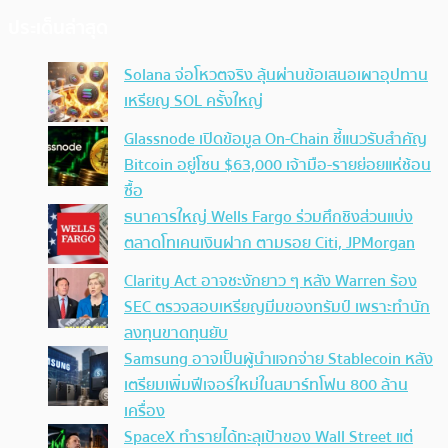
ประเด็นล่าสุด
Solana จ่อโหวตจริง ลุ้นผ่านข้อเสนอเผาอุปทาน
เหรียญ SOL ครั้งใหญ่
Glassnode เปิดข้อมูล On-Chain ชี้แนวรับสำคัญ
Bitcoin อยู่โซน $63,000 เจ้ามือ-รายย่อยแห่ช้อน
ซื้อ
ธนาคารใหญ่ Wells Fargo ร่วมศึกชิงส่วนแบ่ง
ตลาดโทเคนเงินฝาก ตามรอย Citi, JPMorgan
Clarity Act อาจชะงักยาว ๆ หลัง Warren ร้อง
SEC ตรวจสอบเหรียญมีมของทรัมป์ เพราะทำนัก
ลงทุนขาดทุนยับ
Samsung อาจเป็นผู้นำแจกจ่าย Stablecoin หลัง
เตรียมเพิ่มฟีเจอร์ใหม่ในสมาร์ทโฟน 800 ล้าน
เครื่อง
SpaceX ทำรายได้ทะลุเป้าของ Wall Street แต่