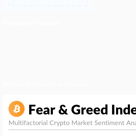
ติดตามเราบน Facebook
สภาวะตลาด (ความกลัว vs ความโลภ)