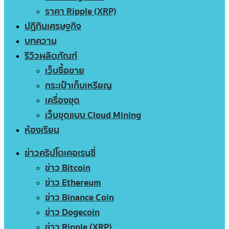
ราคา Ripple (XRP)
ปฏิทินเศรษฐกิจ
บทความ
รีวิวผลิตภัณฑ์
เว็บซื้อขาย
กระเป๋าเก็บเหรียญ
เครื่องขุด
เว็บขุดแบบ Cloud Mining
ห้องเรียน
ข่าวคริปโตเคอเรนซี่
ข่าว Bitcoin
ข่าว Ethereum
ข่าว Binance Coin
ข่าว Dogecoin
ข่าว Ripple (XRP)