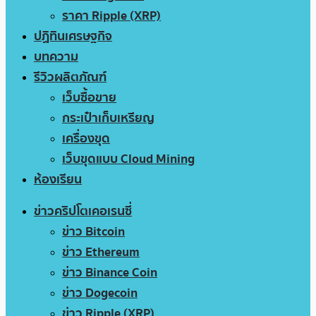
ราคา Ripple (XRP)
ปฏิทินเศรษฐกิจ
บทความ
รีวิวผลิตภัณฑ์
เว็บซื้อขาย
กระเป๋าเก็บเหรียญ
เครื่องขุด
เว็บขุดแบบ Cloud Mining
ห้องเรียน
ข่าวคริปโตเคอเรนซี่
ข่าว Bitcoin
ข่าว Ethereum
ข่าว Binance Coin
ข่าว Dogecoin
ข่าว Ripple (XRP)