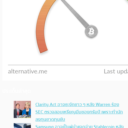
ประเด็นล่าสุด
Clarity Act อาจชะงักยาว ๆ หลัง Warren ร้อง
SEC ตรวจสอบเหรียญมีมของทรัมป์ เพราะทำนัก
ลงทุนขาดทุนยับ
Samsung อาจเป็นผู้นำแจกจ่าย Stablecoin หลัง