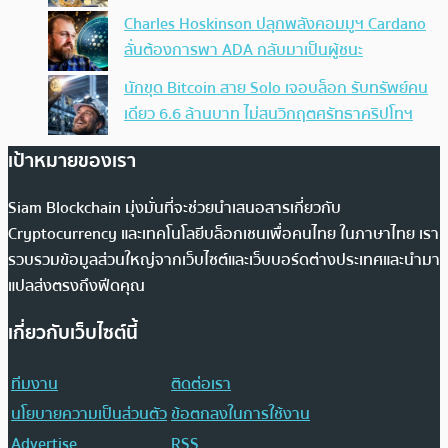
Charles Hoskinson ปลุกพลังคอมมูฯ Cardano
ลั่นต้องการพา ADA กลับมาเป็นผู้ชนะ
นักขุด Bitcoin สาย Solo เจอบล็อก รับทรัพย์คน
เดียว 6.6 ล้านบาท ไม่สนวิกฤตศรัทธาคริปโทฯ
เป้าหมายของเรา
Siam Blockchain มุ่งมั่นที่จะช่วยนำเสนอสารเกี่ยวกับ
Cryptocurrency และเทคโนโลยีบล็อกเชนเพื่อคนไทย ในภาษาไทย เรา
รวบรวมข้อมูลส่วนใหญ่จากเว็บไซต์และเว็บบอร์ดต่างประเทศและนำมา
แปลส่งตรงถึงฟีดคุณ
เกี่ยวกับเว็บไซต์นี้
ทีมงาน
ติดต่อเรา
นโยบายความเป็นส่วนตัว
ข้อตกลงในการใช้งาน
Advertise
RSS