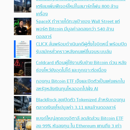
เตรียมเพิ่มฟีเจอร์ใหม่ในสมาร์ทโฟน 800 ล้าน
เครื่อง
SpaceX ทำรายได้ทะลุเป้าของ Wall Street แต่
พอร์ต Bitcoin มีมูลค่าลดลงกว่า 540 ล้าน
ดอลลาร์
CLICX ลั่นพร้อมดำเนินคดีผู้ตั้งใจบิดหนี้ พร้อมปิด
รับสมัครชั่วคราวหลังคนแห่ยื่นจนระบบล้น
Coldcard เตือนผู้ใช้งานรีบย้าย Bitcoin ด่วน หลัง
ช่องโหว่ยังอุดไม่ได้ และถูกเจาะต่อเนื่อง
กองทุน Bitcoin ETF เจ๊งและปิดตัวเป็นแห่งแรกใน
สหรัฐหลังเงินทุนไหลออกไปฝั่ง AI
BlackRock ลุยเปิดตัว Tokenized สำหรับกองทุน
ตลาดเงินยุโรปมูลค่า 3.11 แสนล้านดอลลาร์
แบงก์ใหญ่สุดของอิตาลี ลดสัดส่วน Bitcoin ETF
ลง 99% หันลงทุน ใน Ethereum แทนถึง 3 เท่า