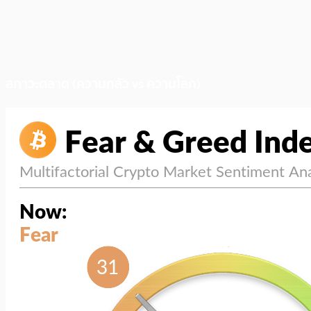
สภาวะตลาด (ความกลัว vs ความโลภ)