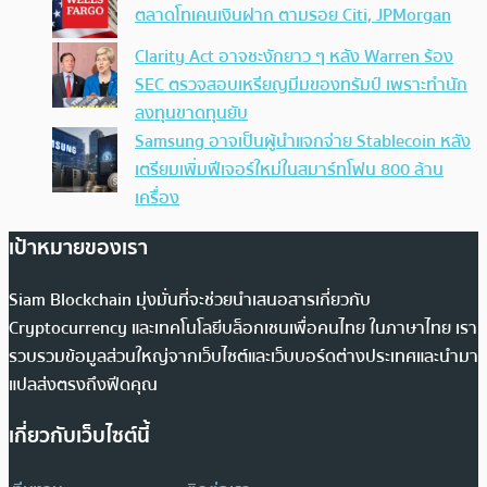
ตลาดโทเคนเงินฝาก ตามรอย Citi, JPMorgan
Clarity Act อาจชะงักยาว ๆ หลัง Warren ร้อง
SEC ตรวจสอบเหรียญมีมของทรัมป์ เพราะทำนัก
ลงทุนขาดทุนยับ
Samsung อาจเป็นผู้นำแจกจ่าย Stablecoin หลัง
เตรียมเพิ่มฟีเจอร์ใหม่ในสมาร์ทโฟน 800 ล้าน
เครื่อง
เป้าหมายของเรา
Siam Blockchain มุ่งมั่นที่จะช่วยนำเสนอสารเกี่ยวกับ
Cryptocurrency และเทคโนโลยีบล็อกเชนเพื่อคนไทย ในภาษาไทย เรา
รวบรวมข้อมูลส่วนใหญ่จากเว็บไซต์และเว็บบอร์ดต่างประเทศและนำมา
แปลส่งตรงถึงฟีดคุณ
เกี่ยวกับเว็บไซต์นี้