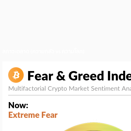
สภาวะตลาด (ความกลัว vs ความโลภ)