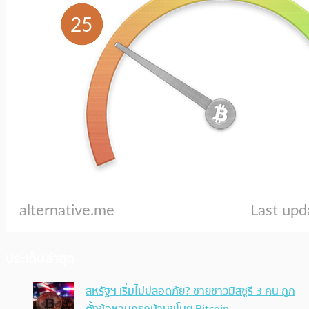
ประเด็นล่าสุด
สหรัฐฯ เริ่มไม่ปลอดภัย? ชายชาวมิสซูรี 3 คน ถูก
ตั้งข้อหาบุกรุกบ้านขโมย Bitcoin