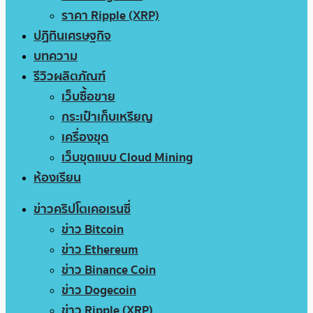
ราคา Ripple (XRP)
ปฏิทินเศรษฐกิจ
บทความ
รีวิวผลิตภัณฑ์
เว็บซื้อขาย
กระเป๋าเก็บเหรียญ
เครื่องขุด
เว็บขุดแบบ Cloud Mining
ห้องเรียน
ข่าวคริปโตเคอเรนซี่
ข่าว Bitcoin
ข่าว Ethereum
ข่าว Binance Coin
ข่าว Dogecoin
ข่าว Ripple (XRP)