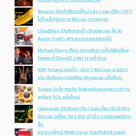
Binance เปิดตัวฟีเจอร์ใหม่ Lite Loan กู้ยืม USDT
ได้โดยไม่ต้องขาย Bitcoin จากพอร์ต
Cloudflare เปิดตัวกระเป๋า Stablecoin ให้ AI
Agent จ่ายค่า API และคอนเทนต์เองได้
Michael Burry เตือน ตลาดหุ้นอาจใกล้พีคเสี่ยง
ดิ่งแรง ย้ำวิกฤตปี 1987 อาจซ้ำรอย
XRP-Solana หลบไป : ส่อง 3 Altcoins ฉายแวว
เด่น ส่งสัญญาณเตรียม Breakout ครั้งใหญ่
Solana จ่อโหวตจริง ลุ้นผ่านข้อเสนอเผาอุปทาน
เหรียญ SOL ครั้งใหญ่
Glassnode เปิดข้อมูล On-Chain ชี้แนวรับสำคัญ
Bitcoin อยู่โซน $63,000 เจ้ามือ-รายย่อยแห่ช้อน
ซื้อ
ธนาคารใหญ่ Wells Fargo ร่วมศึกชิงส่วนแบ่ง