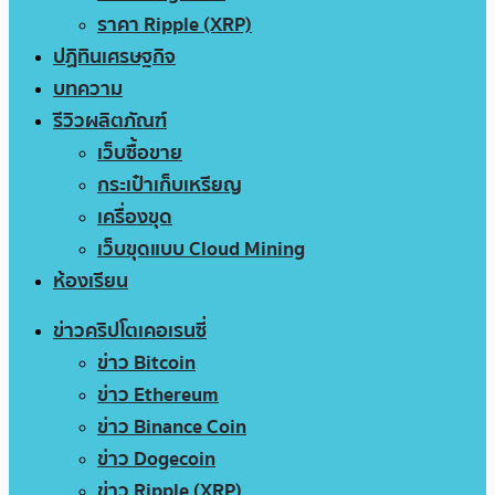
ราคา Ripple (XRP)
ปฏิทินเศรษฐกิจ
บทความ
รีวิวผลิตภัณฑ์
เว็บซื้อขาย
กระเป๋าเก็บเหรียญ
เครื่องขุด
เว็บขุดแบบ Cloud Mining
ห้องเรียน
ข่าวคริปโตเคอเรนซี่
ข่าว Bitcoin
ข่าว Ethereum
ข่าว Binance Coin
ข่าว Dogecoin
ข่าว Ripple (XRP)