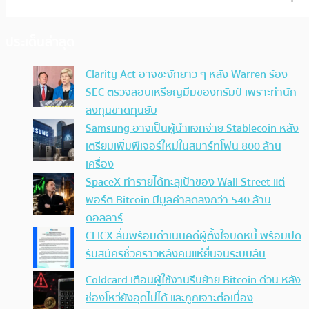
ประเด็นล่าสุด
Clarity Act อาจชะงักยาว ๆ หลัง Warren ร้อง
SEC ตรวจสอบเหรียญมีมของทรัมป์ เพราะทำนัก
ลงทุนขาดทุนยับ
Samsung อาจเป็นผู้นำแจกจ่าย Stablecoin หลัง
เตรียมเพิ่มฟีเจอร์ใหม่ในสมาร์ทโฟน 800 ล้าน
เครื่อง
SpaceX ทำรายได้ทะลุเป้าของ Wall Street แต่
พอร์ต Bitcoin มีมูลค่าลดลงกว่า 540 ล้าน
ดอลลาร์
CLICX ลั่นพร้อมดำเนินคดีผู้ตั้งใจบิดหนี้ พร้อมปิด
รับสมัครชั่วคราวหลังคนแห่ยื่นจนระบบล้น
Coldcard เตือนผู้ใช้งานรีบย้าย Bitcoin ด่วน หลัง
ช่องโหว่ยังอุดไม่ได้ และถูกเจาะต่อเนื่อง