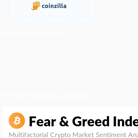
ติดตามเราบน Facebook
สภาวะตลาด (ความกลัว vs ความโลภ)