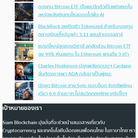
กองทุน Bitcoin ETF เจ๊งและปิดตัวเป็นแห่งแรกใน
สหรัฐหลังเงินทุนไหลออกไปฝั่ง AI
BlackRock ลุยเปิดตัว Tokenized สำหรับกองทุน
ตลาดเงินยุโรปมูลค่า 3.11 แสนล้านดอลลาร์
แบงก์ใหญ่สุดของอิตาลี ลดสัดส่วน Bitcoin ETF
ลง 99% หันลงทุน ใน Ethereum แทนถึง 3 เท่า
Charles Hoskinson ปลุกพลังคอมมูฯ Cardano
ลั่นต้องการพา ADA กลับมาเป็นผู้ชนะ
นักขุด Bitcoin สาย Solo เจอบล็อก รับทรัพย์คน
เดียว 6.6 ล้านบาท ไม่สนวิกฤตศรัทธาคริปโทฯ
เป้าหมายของเรา
Siam Blockchain มุ่งมั่นที่จะช่วยนำเสนอสารเกี่ยวกับ
Cryptocurrency และเทคโนโลยีบล็อกเชนเพื่อคนไทย ในภาษาไทย เรา