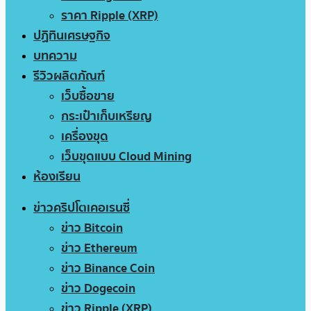
ราคา Ripple (XRP)
ปฏิทินเศรษฐกิจ
บทความ
รีวิวผลิตภัณฑ์
เว็บซื้อขาย
กระเป๋าเก็บเหรียญ
เครื่องขุด
เว็บขุดแบบ Cloud Mining
ห้องเรียน
ข่าวคริปโตเคอเรนซี่
ข่าว Bitcoin
ข่าว Ethereum
ข่าว Binance Coin
ข่าว Dogecoin
ข่าว Ripple (XRP)