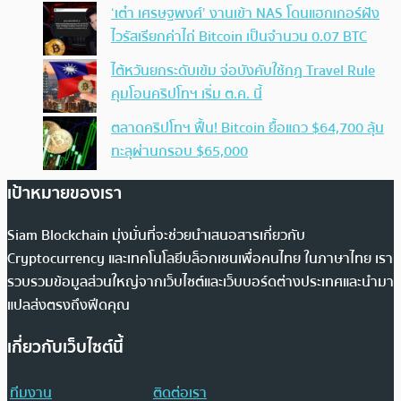
‘เต๋า เศรษฐพงศ์’ งานเข้า NAS โดนแฮกเกอร์ฝัง
ไวรัสเรียกค่าไถ่ Bitcoin เป็นจำนวน 0.07 BTC
ไต้หวันยกระดับเข้ม จ่อบังคับใช้กฏ Travel Rule
คุมโอนคริปโทฯ เริ่ม ต.ค. นี้
ตลาดคริปโทฯ ฟื้น! Bitcoin ยื้อแถว $64,700 ลุ้น
ทะลุผ่านกรอบ $65,000
เป้าหมายของเรา
Siam Blockchain มุ่งมั่นที่จะช่วยนำเสนอสารเกี่ยวกับ
Cryptocurrency และเทคโนโลยีบล็อกเชนเพื่อคนไทย ในภาษาไทย เรา
รวบรวมข้อมูลส่วนใหญ่จากเว็บไซต์และเว็บบอร์ดต่างประเทศและนำมา
แปลส่งตรงถึงฟีดคุณ
เกี่ยวกับเว็บไซต์นี้
ทีมงาน
ติดต่อเรา