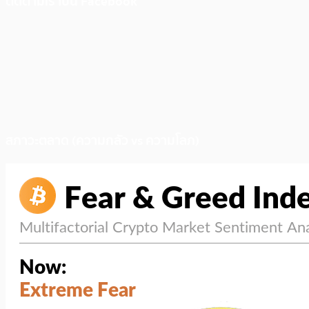
ติดตามเราบน Facebook
สภาวะตลาด (ความกลัว vs ความโลภ)