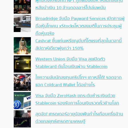
ผู้ก่อตั้งโปรเจกต์ NFT ถูกฟ้องข้อหาหลอกลงทุน
หลังนำเงิน 10 ล้านดอลลาร์ไปเล่นพนัน
Broadridge จับมือ Payward Services เปิดทางผู้
ถือหุ้นโทเคน xStocksโหวตลงมติในการประชุมผู้
ถือหุ้นจริง
Cashcat ขึ้นแท่นเหรียญมีมที่โตแรงที่สุดในเวลานี้
สัปดาห์เดียวพุ่งกว่า 150%
Western Union จับมือ Visa ลุยเปิดตัว
Stablecard ดันโอนเงินผ่าน Stablecoin
ไขความลับนักลงทุนคริปโทฯ เกาหลีใต้! รอดจาก
แฮก Coldcard Wallet ได้อย่างไร
Visa จับมือ ZeroHash ยกระดับชำระเงินด้วย
Stablecoin รองรับการโอนเงินรวดเร็วข้ามโลก
สุดจัด! เทรดเดอร์อายุน้อยฟันกำไรเกือบครึ่งล้าน
ด้วยกลยุทธ์เทรดตามเศรษฐี