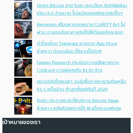
นักขุด Bitcoin สาย Solo เจอบล็อก รับทรัพย์คน
เดียว 6.6 ล้านบาท ไม่สนวิกฤตศรัทธาคริปโทฯ
Bernstein เตือนหากกฎหมาย CLARITY Act ไม่
ผ่าน อาจกดดันราคาคริปโตให้ดิ่งลงอีกระลอก
ทั่วโลกช็อก Telegram หายจาก App Store
ชั่วคราว ก่อนกลับมาใช้งานได้ปกติ
Galaxy Research ประเมินความเสียหายจาก
Coldcard อาจพุ่งสูงถึง $130 ล้าน
ตลาดคริปโตซบเซา วอลุ่มซื้อขายรายวันดิ่งเหลือ
$1.5 หมื่นล้าน ต่ำสุดตั้งแต่ต้นปี 2026
Boltz ประกาศระงับให้บริการ Bitcoin Swap
ชั่วคราว หลังตัวเลขการใช้ AI แฮ็กระบบพุ่งสูง
เป้าหมายของเรา