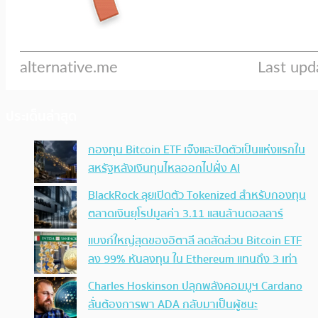
ประเด็นล่าสุด
กองทุน Bitcoin ETF เจ๊งและปิดตัวเป็นแห่งแรกใน
สหรัฐหลังเงินทุนไหลออกไปฝั่ง AI
BlackRock ลุยเปิดตัว Tokenized สำหรับกองทุน
ตลาดเงินยุโรปมูลค่า 3.11 แสนล้านดอลลาร์
แบงก์ใหญ่สุดของอิตาลี ลดสัดส่วน Bitcoin ETF
ลง 99% หันลงทุน ใน Ethereum แทนถึง 3 เท่า
Charles Hoskinson ปลุกพลังคอมมูฯ Cardano
ลั่นต้องการพา ADA กลับมาเป็นผู้ชนะ