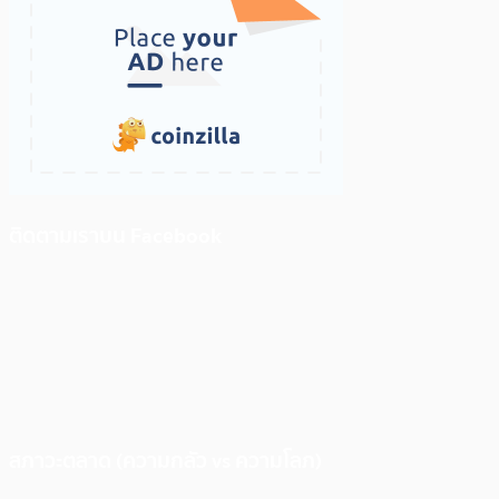
ติดตามเราบน Facebook
สภาวะตลาด (ความกลัว vs ความโลภ)