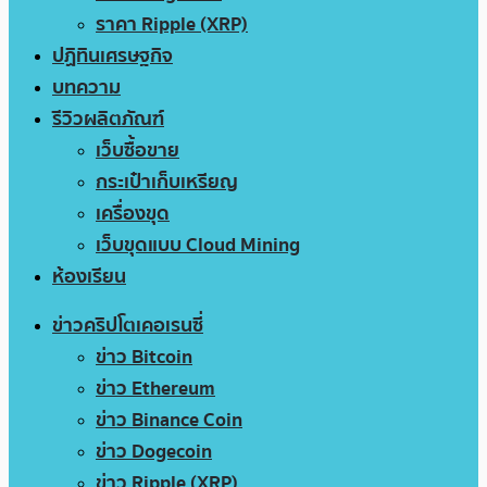
ราคา Ripple (XRP)
ปฏิทินเศรษฐกิจ
บทความ
รีวิวผลิตภัณฑ์
เว็บซื้อขาย
กระเป๋าเก็บเหรียญ
เครื่องขุด
เว็บขุดแบบ Cloud Mining
ห้องเรียน
ข่าวคริปโตเคอเรนซี่
ข่าว Bitcoin
ข่าว Ethereum
ข่าว Binance Coin
ข่าว Dogecoin
ข่าว Ripple (XRP)