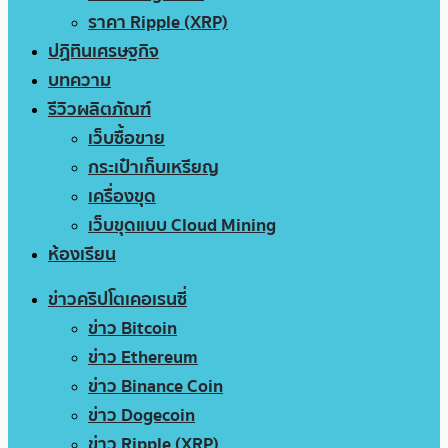
ราคา Ripple (XRP)
ปฏิทินเศรษฐกิจ
บทความ
รีวิวผลิตภัณฑ์
เว็บซื้อขาย
กระเป๋าเก็บเหรียญ
เครื่องขุด
เว็บขุดแบบ Cloud Mining
ห้องเรียน
ข่าวคริปโตเคอเรนซี่
ข่าว Bitcoin
ข่าว Ethereum
ข่าว Binance Coin
ข่าว Dogecoin
ข่าว Ripple (XRP)