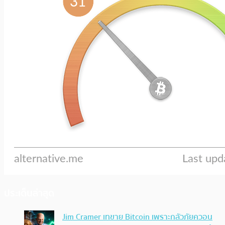
ประเด็นล่าสุด
Jim Cramer เทขาย Bitcoin เพราะกลัวภัยควอน