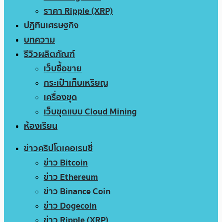
ราคา Ripple (XRP)
ปฏิทินเศรษฐกิจ
บทความ
รีวิวผลิตภัณฑ์
เว็บซื้อขาย
กระเป๋าเก็บเหรียญ
เครื่องขุด
เว็บขุดแบบ Cloud Mining
ห้องเรียน
ข่าวคริปโตเคอเรนซี่
ข่าว Bitcoin
ข่าว Ethereum
ข่าว Binance Coin
ข่าว Dogecoin
ข่าว Ripple (XRP)