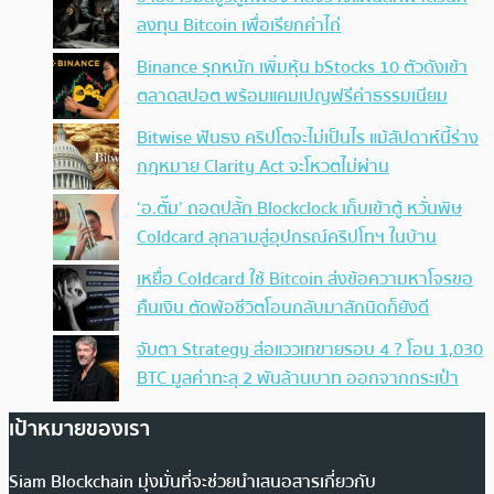
ลงทุน Bitcoin เพื่อเรียกค่าไถ่
Binance รุกหนัก เพิ่มหุ้น bStocks 10 ตัวดังเข้า
ตลาดสปอต พร้อมแคมเปญฟรีค่าธรรมเนียม
Bitwise ฟันธง คริปโตจะไม่เป็นไร แม้สัปดาห์นี้ร่าง
กฎหมาย Clarity Act จะโหวตไม่ผ่าน
‘อ.ตั๊ม’ ถอดปลั้ก Blockclock เก็บเข้าตู้ หวั่นพิษ
Coldcard ลุกลามสู่อุปกรณ์คริปโทฯ ในบ้าน
เหยื่อ Coldcard ใช้ Bitcoin ส่งข้อความหาโจรขอ
คืนเงิน ตัดพ้อชีวิตโอนกลับมาสักนิดก็ยังดี
จับตา Strategy ส่อแววเทขายรอบ 4 ? โอน 1,030
BTC มูลค่าทะลุ 2 พันล้านบาท ออกจากกระเป๋า
เป้าหมายของเรา
Siam Blockchain มุ่งมั่นที่จะช่วยนำเสนอสารเกี่ยวกับ