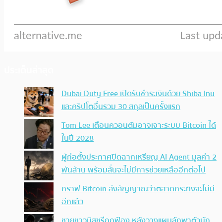
ประเด็นล่าสุด
Dubai Duty Free เปิดรับชำระเงินด้วย Shiba Inu
และคริปโตอื่นรวม 30 สกุลเป็นครั้งแรก
Tom Lee เตือนควอนตัมอาจเจาะระบบ Bitcoin ได้
ในปี 2028
ผู้ก่อตั้งประกาศปิดฉากเหรียญ AI Agent มูลค่า 2
พันล้าน พร้อมลั่นจะไม่มีการช่วยเหลืออีกต่อไป
กราฟ Bitcoin ส่งสัญญาณว่าตลาดกระทิงจะไม่มี
อีกแล้ว
ชายชาวมิสซูรีถูกฟ้อง หลังวางแผนลักพาตัวนัก