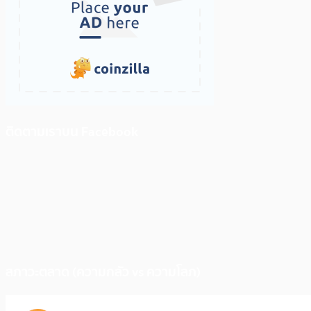
ติดตามเราบน Facebook
สภาวะตลาด (ความกลัว vs ความโลภ)