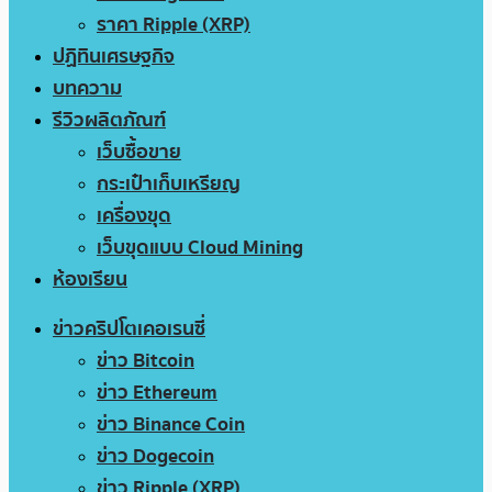
ราคา Ripple (XRP)
ปฏิทินเศรษฐกิจ
บทความ
รีวิวผลิตภัณฑ์
เว็บซื้อขาย
กระเป๋าเก็บเหรียญ
เครื่องขุด
เว็บขุดแบบ Cloud Mining
ห้องเรียน
ข่าวคริปโตเคอเรนซี่
ข่าว Bitcoin
ข่าว Ethereum
ข่าว Binance Coin
ข่าว Dogecoin
ข่าว Ripple (XRP)