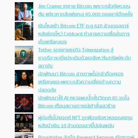
Jim Cramer เทขาย Bitcoin เพราะกลัวภัยควอน
ตัม แต่ราคากลับพุ่งทะลุ 65,000 ดอลลาร์อีกครั้ง
เงินไหลเข้า Bitcoin ETF ทะลุ 620 ล้านดอลลาร์
หลังช่องโหว่ Coldcard ทำลายความเชื่อมั่นการ
เก็บเหรียญเอง
Tether รุกขยายธุรกิจ Tokenization สู่
ซาอุดีอาระเบียประเดิมด้วยอสังหาริมทรัพย์ระดับ
สถาบัน
นักพัฒนา Bitcoin สารภาพไม่กล้าถือครอง
เหรียญเยอะเพราะกลัวความเสี่ยงด้านความ
ปลอดภัย
นักพัฒนาใช้ AI ตรวจพบบั๊กขั้นวิกฤต 85 จุดใน
Bitcoin เตือนสถานการณ์เข้าขั้นเลวร้าย
ผู้ก่อตั้งโปรเจกต์ NFT ถูกฟ้องข้อหาหลอกลงทุน
หลังนำเงิน 10 ล้านดอลลาร์ไปเล่นพนัน
Broadridge จับมือ Payward Services เปิดทางผู้