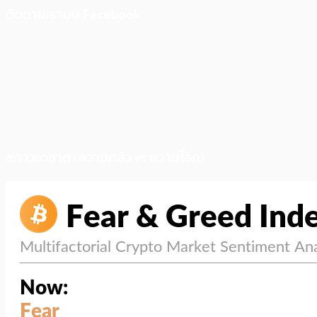
ติดตามเราบน Facebook
สภาวะตลาด (ความกลัว vs ความโลภ)