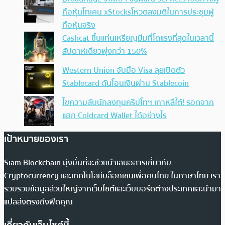
ถือหุ้นโทเคน xStocksโหวตลงมติในการประชุมผู้
ถือหุ้นจริง
Cashcat ขึ้นแท่นเหรียญมีมที่โตแรงที่สุดในเวลานี้
สัปดาห์เดียวพุ่งกว่า 150%
Western Union จับมือ Visa ลุยเปิดตัว
Stablecard ดันโอนเงินผ่าน Stablecoin
ไขความลับนักลงทุนคริปโทฯ เกาหลีใต้! รอดจาก
แฮก Coldcard Wallet ได้อย่างไร
เป้าหมายของเรา
Siam Blockchain มุ่งมั่นที่จะช่วยนำเสนอสารเกี่ยวกับ
Cryptocurrency และเทคโนโลยีบล็อกเชนเพื่อคนไทย ในภาษาไทย เรา
รวบรวมข้อมูลส่วนใหญ่จากเว็บไซต์และเว็บบอร์ดต่างประเทศและนำมา
แปลส่งตรงถึงฟีดคุณ