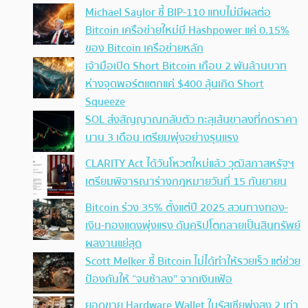
Michael Saylor ชี้ BIP-110 แทบไม่มีผลต่อ
Bitcoin เครือข่ายใหม่มี Hashpower แค่ 0.15%
ของ Bitcoin เครือข่ายหลัก
เจ้ามือเปิด Short Bitcoin เกือบ 2 พันล้านบาท
ห่างจุดพอร์ตแตกแค่ $400 ลุ้นเกิด Short
Squeeze
SOL ส่งสัญญาณกลับตัว ทะลุเส้นขาลงที่กดราคา
นาน 3 เดือน เตรียมพุ่งอย่างรุนแรง
CLARITY Act ได้วันโหวตใหม่แล้ว วุฒิสภาสหรัฐฯ
เตรียมพิจารณาร่างกฎหมายวันที่ 15 กันยายน
Bitcoin ร่วง 35% ตั้งแต่ปี 2025 สวนทางทอง-
เงิน-ทองแดงพุ่งแรง ดันคริปโตกลายเป็นสินทรัพย์
ผลงานแย่สุด
Scott Melker ชี้ Bitcoin ไม่ได้ทำให้รวยเร็ว แต่ช่วย
ป้องกันให้ “จนช้าลง” จากเงินเฟ้อ
ยอดขาย Hardware Wallet ในรัสเซียพุ่งสูง 2 เท่า