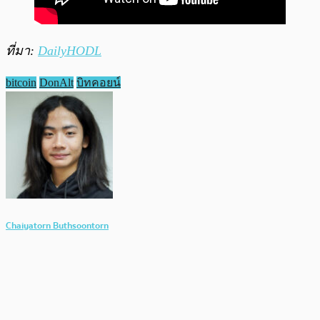
ที่มา:
DailyHODL
bitcoin
DonAlt
บิทคอยน์
Chaiyatorn Buthsoontorn