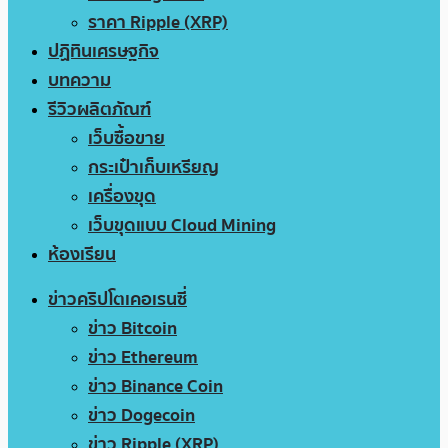
ราคา Ripple (XRP)
ปฏิทินเศรษฐกิจ
บทความ
รีวิวผลิตภัณฑ์
เว็บซื้อขาย
กระเป๋าเก็บเหรียญ
เครื่องขุด
เว็บขุดแบบ Cloud Mining
ห้องเรียน
ข่าวคริปโตเคอเรนซี่
ข่าว Bitcoin
ข่าว Ethereum
ข่าว Binance Coin
ข่าว Dogecoin
ข่าว Ripple (XRP)