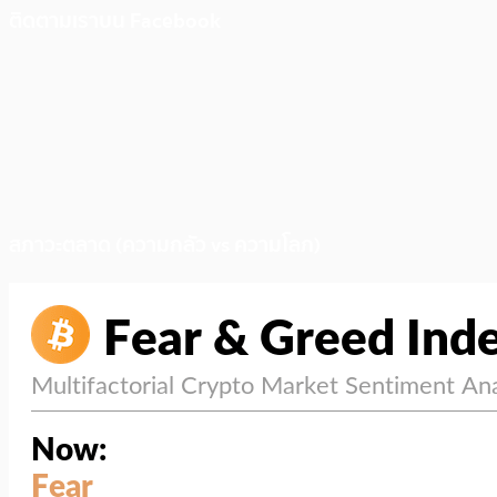
ติดตามเราบน Facebook
สภาวะตลาด (ความกลัว vs ความโลภ)