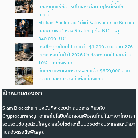
นักลงทุนแห่ถือคริปโตเอง ก่อนกฎใหม่เริ่มใช้
ก.ย.นี้
Michael Saylor ลั่น “มีแค่ Satoshi ที่ขาย Bitcoin
น้อยกว่าผม” หลัง Strategy ถือ BTC ทะลุ
840,000 BTC
คริปโตถูกขโมยไปแล้วกว่า $1,200 ล้าน จาก 276
เหตุการณ์ในปี ปี 2026 Coldcard คิดเป็นสัดส่วน
10% จากทั้งหมด
จีนเทขายพันธบัตรสหรัฐฯเหลือ $659,000 ล้าน
เดินหน้าสะสมทองคำต่อเนื่องแทน
เป้าหมายของเรา
Siam Blockchain มุ่งมั่นที่จะช่วยนำเสนอสารเกี่ยวกับ
Cryptocurrency และเทคโนโลยีบล็อกเชนเพื่อคนไทย ในภาษาไทย เรา
รวบรวมข้อมูลส่วนใหญ่จากเว็บไซต์และเว็บบอร์ดต่างประเทศและนำมา
แปลส่งตรงถึงฟีดคุณ