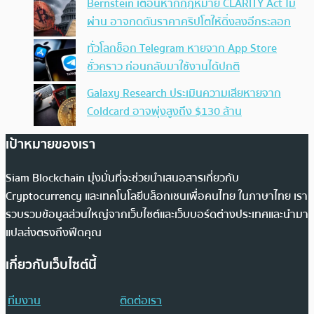
Bernstein เตือนหากกฎหมาย CLARITY Act ไม่
ผ่าน อาจกดดันราคาคริปโตให้ดิ่งลงอีกระลอก
ทั่วโลกช็อก Telegram หายจาก App Store
ชั่วคราว ก่อนกลับมาใช้งานได้ปกติ
Galaxy Research ประเมินความเสียหายจาก
Coldcard อาจพุ่งสูงถึง $130 ล้าน
เป้าหมายของเรา
Siam Blockchain มุ่งมั่นที่จะช่วยนำเสนอสารเกี่ยวกับ
Cryptocurrency และเทคโนโลยีบล็อกเชนเพื่อคนไทย ในภาษาไทย เรา
รวบรวมข้อมูลส่วนใหญ่จากเว็บไซต์และเว็บบอร์ดต่างประเทศและนำมา
แปลส่งตรงถึงฟีดคุณ
เกี่ยวกับเว็บไซต์นี้
ทีมงาน
ติดต่อเรา