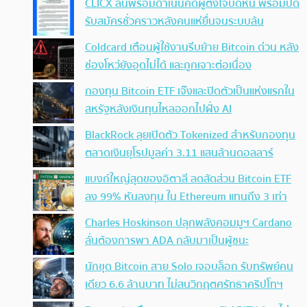
CLICX ลั่นพร้อมดำเนินคดีผู้ตั้งใจบิดหนี้ พร้อมปิด
รับสมัครชั่วคราวหลังคนแห่ยื่นจนระบบล้น
Coldcard เตือนผู้ใช้งานรีบย้าย Bitcoin ด่วน หลัง
ช่องโหว่ยังอุดไม่ได้ และถูกเจาะต่อเนื่อง
กองทุน Bitcoin ETF เจ๊งและปิดตัวเป็นแห่งแรกใน
สหรัฐหลังเงินทุนไหลออกไปฝั่ง AI
BlackRock ลุยเปิดตัว Tokenized สำหรับกองทุน
ตลาดเงินยุโรปมูลค่า 3.11 แสนล้านดอลลาร์
แบงก์ใหญ่สุดของอิตาลี ลดสัดส่วน Bitcoin ETF
ลง 99% หันลงทุน ใน Ethereum แทนถึง 3 เท่า
Charles Hoskinson ปลุกพลังคอมมูฯ Cardano
ลั่นต้องการพา ADA กลับมาเป็นผู้ชนะ
นักขุด Bitcoin สาย Solo เจอบล็อก รับทรัพย์คน
เดียว 6.6 ล้านบาท ไม่สนวิกฤตศรัทธาคริปโทฯ