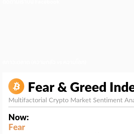
ติดตามเราบน Facebook
สภาวะตลาด (ความกลัว vs ความโลภ)