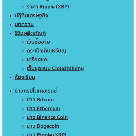
ราคา Ripple (XRP)
ปฏิทินเศรษฐกิจ
บทความ
รีวิวผลิตภัณฑ์
เว็บซื้อขาย
กระเป๋าเก็บเหรียญ
เครื่องขุด
เว็บขุดแบบ Cloud Mining
ห้องเรียน
ข่าวคริปโตเคอเรนซี่
ข่าว Bitcoin
ข่าว Ethereum
ข่าว Binance Coin
ข่าว Dogecoin
ข่าว Ripple (XRP)