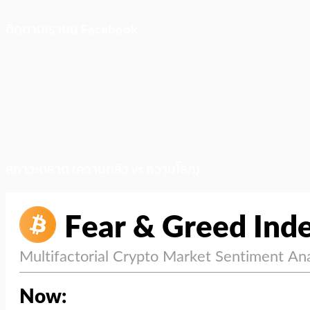
ติดตามเราบน Facebook
สภาวะตลาด (ความกลัว vs ความโลภ)