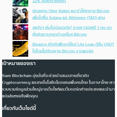
22% ในสัปดาห์เดียว
นักลงทุน Uber รุ่นแรก แนะนำให้เทขาย Bitcoin
เพื่อไปซื้อ Solana และ Bittensor (TAO) แทน
สหรัฐฯ เริ่มไม่ปลอดภัย? ชายชาวมิสซูรี 3 คน ถูก
ตั้งข้อหาบุกรุกบ้านขโมย Bitcoin
Binance เปิดตัวฟีเจอร์ใหม่ Lite Loan กู้ยืม USDT
ได้โดยไม่ต้องขาย Bitcoin จากพอร์ต
เป้าหมายของเรา
Siam Blockchain มุ่งมั่นที่จะช่วยนำเสนอสารเกี่ยวกับ
Cryptocurrency และเทคโนโลยีบล็อกเชนเพื่อคนไทย ในภาษาไทย เรา
รวบรวมข้อมูลส่วนใหญ่จากเว็บไซต์และเว็บบอร์ดต่างประเทศและนำมา
แปลส่งตรงถึงฟีดคุณ
เกี่ยวกับเว็บไซต์นี้