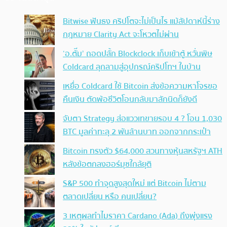
Bitwise ฟันธง คริปโตจะไม่เป็นไร แม้สัปดาห์นี้ร่าง
กฎหมาย Clarity Act จะโหวตไม่ผ่าน
‘อ.ตั๊ม’ ถอดปลั้ก Blockclock เก็บเข้าตู้ หวั่นพิษ
Coldcard ลุกลามสู่อุปกรณ์คริปโทฯ ในบ้าน
เหยื่อ Coldcard ใช้ Bitcoin ส่งข้อความหาโจรขอ
คืนเงิน ตัดพ้อชีวิตโอนกลับมาสักนิดก็ยังดี
จับตา Strategy ส่อแววเทขายรอบ 4 ? โอน 1,030
BTC มูลค่าทะลุ 2 พันล้านบาท ออกจากกระเป๋า
Bitcoin ทรงตัว $64,000 สวนทางหุ้นสหรัฐฯ ATH
หลังข้อตกลงฮอร์มุซใกล้ยุติ
S&P 500 ทำจุดสูงสุดใหม่ แต่ Bitcoin ไม่ตาม
ตลาดเปลี่ยน หรือ คนเปลี่ยน?
3 เหตุผลทำไมราคา Cardano (Ada) ถึงพุ่งแรง