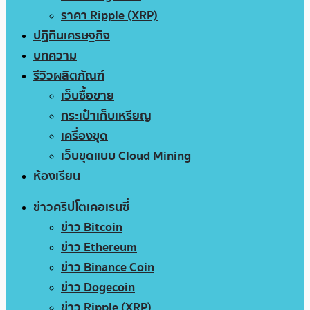
ราคา Ripple (XRP)
ปฏิทินเศรษฐกิจ
บทความ
รีวิวผลิตภัณฑ์
เว็บซื้อขาย
กระเป๋าเก็บเหรียญ
เครื่องขุด
เว็บขุดแบบ Cloud Mining
ห้องเรียน
ข่าวคริปโตเคอเรนซี่
ข่าว Bitcoin
ข่าว Ethereum
ข่าว Binance Coin
ข่าว Dogecoin
ข่าว Ripple (XRP)