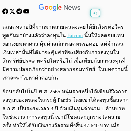
พร้อมเล่น
0:00
/
0:00
ตลอดหลายปีที่ผ่านมาหลายคนคงเคยได้ยินใครต่อใคร
พูดกันมาบ้างแล้วว่าลงทุนใน
Bitcoin
นั้นให้ผลตอบแทน
งอกเงยมหาศาล คุ้มค่าแก่การอดทนรอคอย แต่จำนวน
เงินเหล่านั้นที่ได้มาจะคุ้มค่าที่จะเสี่ยงกับการลงทุนใน
สินทรัพย์ประเภทคริปโตหรือไม่ เมื่อเทียบกับการลงทุนที่
มีความปลอดภัยกว่าอย่างสลากออมทรัพย์ ในบทความนี้
เราจะพาไปหาคำตอบกัน
ย้อนกลับไปในปี พ.ศ. 2565 หนุ่มรายหนึ่งได้เขียนรีวิวการ
ลงทุนของตนลงในกระทู้ Pantip โดยเขาได้ลงทุนซื้อสลาก
ธ.ก.ส. เป็นระยะเวลา 3 ปี ด้วยเงินทุนจำนวน 1 ล้านบาท
ในช่วงเวลาการลงทุนนี้ เขามีโชคและถูกรางวัลหลาย
ครั้ง ทำให้ได้รับเงินรางวัลรวมทั้งสิ้น 47,640 บาท เมื่อ