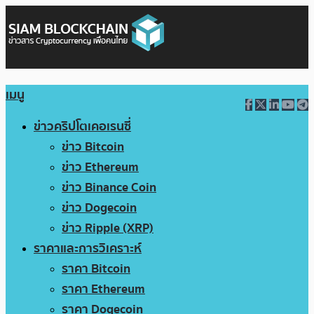
เมนู
ข่าวคริปโตเคอเรนซี่
ข่าว Bitcoin
ข่าว Ethereum
ข่าว Binance Coin
ข่าว Dogecoin
ข่าว Ripple (XRP)
ราคาและการวิเคราะห์
ราคา Bitcoin
ราคา Ethereum
ราคา Dogecoin