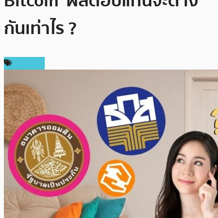
Bitcoin’ ผลตอบแทนจะต่าง
กันเท่าไร ?
บทความ