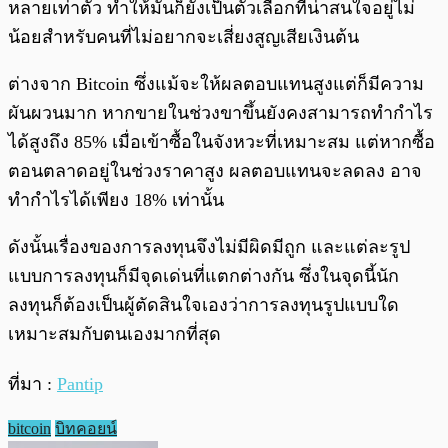
หลายเท่าตัว ทำให้มันก็ยังเป็นตัวเลือกที่น่าสนใจอยู่ไม่
น้อยสำหรับคนที่ไม่อยากจะเสี่ยงสูญเสียเงินต้น
ต่างจาก Bitcoin ซึ่งแม้จะให้ผลตอบแทนสูงแต่ก็มีความ
ผันผวนมาก หากขายในช่วงขาขึ้นยังคงสามารถทำกำไร
ได้สูงถึง 85% เมื่อเข้าซื้อในจังหวะที่เหมาะสม แต่หากซื้อ
ตอนตลาดอยู่ในช่วงราคาสูง ผลตอบแทนจะลดลง อาจ
ทำกำไรได้เพียง 18% เท่านั้น
ดังนั้นเรื่องของการลงทุนจึงไม่มีผิดมีถูก และแต่ละรูป
แบบการลงทุนก็มีจุดเด่นที่แตกต่างกัน ซึ่งในจุดนี้นัก
ลงทุนก็ต้องเป็นผู้ตัดสินใจเองว่าการลงทุนรูปแบบใด
เหมาะสมกับตนเองมากที่สุด
ที่มา :
Pantip
bitcoin
บิทคอยน์