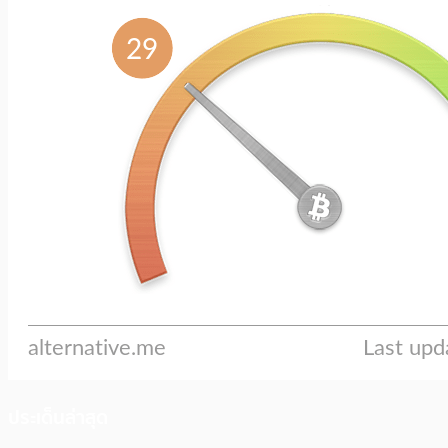
ประเด็นล่าสุด