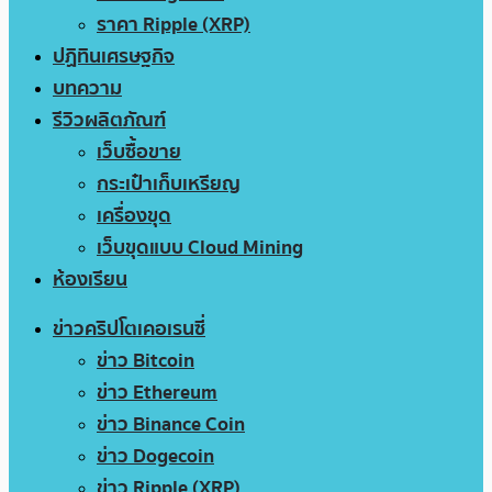
ราคา Ripple (XRP)
ปฏิทินเศรษฐกิจ
บทความ
รีวิวผลิตภัณฑ์
เว็บซื้อขาย
กระเป๋าเก็บเหรียญ
เครื่องขุด
เว็บขุดแบบ Cloud Mining
ห้องเรียน
ข่าวคริปโตเคอเรนซี่
ข่าว Bitcoin
ข่าว Ethereum
ข่าว Binance Coin
ข่าว Dogecoin
ข่าว Ripple (XRP)