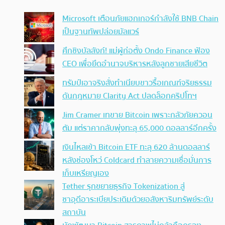
Microsoft เตือนภัยแฮกเกอร์กำลังใช้ BNB Chain
เป็นฐานทัพปล่อยมัลแวร์
ศึกชิงบัลลังก์! แม่ผู้ก่อตั้ง Ondo Finance ฟ้อง
CEO เพื่อยึดอำนาจบริหารหลังลูกชายเสียชีวิต
ทรัมป์เอาจริง สั่งทำเนียบขาวรื้อเกณฑ์จริยธรรม
ดันกฎหมาย Clarity Act ปลดล็อกคริปโทฯ
Jim Cramer เทขาย Bitcoin เพราะกลัวภัยควอน
ตัม แต่ราคากลับพุ่งทะลุ 65,000 ดอลลาร์อีกครั้ง
เงินไหลเข้า Bitcoin ETF ทะลุ 620 ล้านดอลลาร์
หลังช่องโหว่ Coldcard ทำลายความเชื่อมั่นการ
เก็บเหรียญเอง
Tether รุกขยายธุรกิจ Tokenization สู่
ซาอุดีอาระเบียประเดิมด้วยอสังหาริมทรัพย์ระดับ
สถาบัน