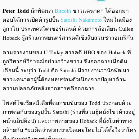
พร้อมเล่น
0:00
/
0:00
Peter Todd
นักพัฒนา
Bitcoin
ชาวแคนาดา ได้ออกมา
ตอบโต้การเปิดตัวรูปปั้น
Satoshi Nakamoto
ใหม่ในเมือง
ลูกาโน ประเทศสวิตเซอร์แลนด์ ด้วยการล้อเลียน Cullen
Hoback ผู้สร้างภาพยนตร์สารคดีเชิงสืบสวนชาวอเมริกัน
ตามรายงานของ U.Today สารคดี HBO ของ Hoback ที่
ถูกวิพากษ์วิจารณ์อย่างกว้างขวาง ซึ่งออกฉายเมื่อต้น
เดือนนี้ ระบุว่า Todd คือ Satoshi มีรายงานว่านักพัฒนา
ชาวแคนาดาผู้นี้ต้องหลบซ่อนตัวเนื่องจากปัญหาด้าน
ความปลอดภัยหลังจากสารคดีออกฉาย
โพสต์โซเชียลมีเดียที่ตลกขบขันของ Todd ประกอบด้วย
ภาพต่อกันของรูปปั้น Satoshi (ร่างที่สวมฮู้ดนั่งไขว่ห้างอยู่
หน้าแล็ปท็อป) และภาพถ่ายของ Hoback ที่นั่งในท่าทาง
คล้ายกัน “ผมคิดว่าพวกเขาเปิดเผยโดยไม่ได้ตั้งใจว่าใคร