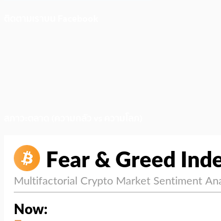
ติดตามเราบน Facebook
สภาวะตลาด (ความกลัว vs ความโลภ)