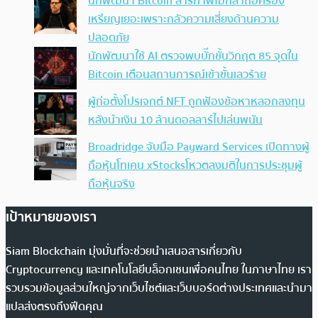
นักพัฒนา Bitcoin สารภาพไม่กล้าถือครอง
เหรียญเยอะเพราะกลัวความเสี่ยงด้านความ
ปลอดภัย
นักพัฒนาใช้ AI ตรวจพบบั๊กขั้นวิกฤต 85 จุดใน
Bitcoin เตือนสถานการณ์เข้าขั้นเลวร้าย
ผู้ก่อตั้งโปรเจกต์ NFT ถูกฟ้องข้อหาหลอกลงทุน
หลังนำเงิน 10 ล้านดอลลาร์ไปเล่นพนัน
Broadridge จับมือ Payward Services เปิดทางผู้
ถือหุ้นโทเคน xStocksโหวตลงมติในการประชุมผู้
ถือหุ้นจริง
เป้าหมายของเรา
Siam Blockchain มุ่งมั่นที่จะช่วยนำเสนอสารเกี่ยวกับ
Cryptocurrency และเทคโนโลยีบล็อกเชนเพื่อคนไทย ในภาษาไทย เรา
รวบรวมข้อมูลส่วนใหญ่จากเว็บไซต์และเว็บบอร์ดต่างประเทศและนำมา
แปลส่งตรงถึงฟีดคุณ