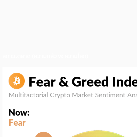
สภาวะตลาด (ความกลัว vs ความโลภ)