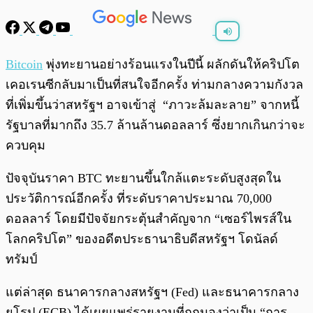
พร้อมเล่น
0:00
/
0:00
Bitcoin
พุ่งทะยานอย่างร้อนแรงในปีนี้ ผลักดันให้คริปโต
เคอเรนซีกลับมาเป็นที่สนใจอีกครั้ง ท่ามกลางความกังวล
ที่เพิ่มขึ้นว่าสหรัฐฯ อาจเข้าสู่ “ภาวะล้มละลาย” จากหนี้
รัฐบาลที่มากถึง 35.7 ล้านล้านดอลลาร์ ซึ่งยากเกินกว่าจะ
ควบคุม
ปัจจุบันราคา BTC ทะยานขึ้นใกล้แตะระดับสูงสุดใน
ประวัติการณ์อีกครั้ง ที่ระดับราคาประมาณ 70,000
ดอลลาร์ โดยมีปัจจัยกระตุ้นสำคัญจาก “เซอร์ไพรส์ใน
โลกคริปโต” ของอดีตประธานาธิบดีสหรัฐฯ โดนัลด์
ทรัมป์
แต่ล่าสุด ธนาคารกลางสหรัฐฯ (Fed) และธนาคารกลาง
ยุโรป (ECB) ได้เผยแพร่รายงานที่ถูกมองว่าเป็น “การ