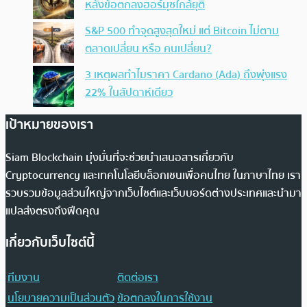
หลังข้อตกลงฮอร์มุซใกล้ยุติ
S&P 500 ทำจุดสูงสุดใหม่ แต่ Bitcoin ไม่ตาม
ตลาดเปลี่ยน หรือ คนเปลี่ยน?
3 เหตุผลทำไมราคา Cardano (Ada) ถึงพุ่งแรง
22% ในสัปดาห์เดียว
เป้าหมายของเรา
Siam Blockchain มุ่งมั่นที่จะช่วยนำเสนอสารเกี่ยวกับ
Cryptocurrency และเทคโนโลยีบล็อกเชนเพื่อคนไทย ในภาษาไทย เรา
รวบรวมข้อมูลส่วนใหญ่จากเว็บไซต์และเว็บบอร์ดต่างประเทศและนำมา
แปลส่งตรงถึงฟีดคุณ
เกี่ยวกับเว็บไซต์นี้
ทีมงาน
ติดต่อเรา
นโยบายความเป็นส่วนตัว
ข้อตกลงในการใช้งาน