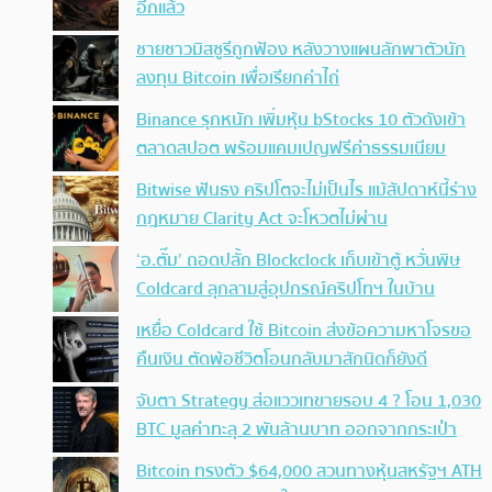
อีกแล้ว
ชายชาวมิสซูรีถูกฟ้อง หลังวางแผนลักพาตัวนัก
ลงทุน Bitcoin เพื่อเรียกค่าไถ่
Binance รุกหนัก เพิ่มหุ้น bStocks 10 ตัวดังเข้า
ตลาดสปอต พร้อมแคมเปญฟรีค่าธรรมเนียม
Bitwise ฟันธง คริปโตจะไม่เป็นไร แม้สัปดาห์นี้ร่าง
กฎหมาย Clarity Act จะโหวตไม่ผ่าน
‘อ.ตั๊ม’ ถอดปลั้ก Blockclock เก็บเข้าตู้ หวั่นพิษ
Coldcard ลุกลามสู่อุปกรณ์คริปโทฯ ในบ้าน
เหยื่อ Coldcard ใช้ Bitcoin ส่งข้อความหาโจรขอ
คืนเงิน ตัดพ้อชีวิตโอนกลับมาสักนิดก็ยังดี
จับตา Strategy ส่อแววเทขายรอบ 4 ? โอน 1,030
BTC มูลค่าทะลุ 2 พันล้านบาท ออกจากกระเป๋า
Bitcoin ทรงตัว $64,000 สวนทางหุ้นสหรัฐฯ ATH