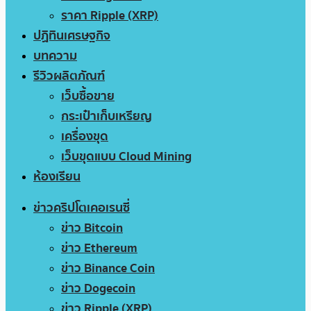
ราคา Ripple (XRP)
ปฏิทินเศรษฐกิจ
บทความ
รีวิวผลิตภัณฑ์
เว็บซื้อขาย
กระเป๋าเก็บเหรียญ
เครื่องขุด
เว็บขุดแบบ Cloud Mining
ห้องเรียน
ข่าวคริปโตเคอเรนซี่
ข่าว Bitcoin
ข่าว Ethereum
ข่าว Binance Coin
ข่าว Dogecoin
ข่าว Ripple (XRP)