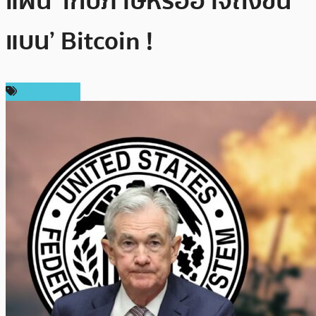
แผน ‘เก็บภาษีหรืออาจถึงขั้น
แบน’ Bitcoin !
ข่าว Bitcoin