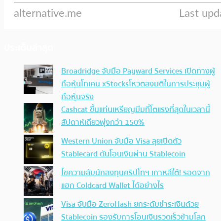
ประเด็นล่าสุด
Broadridge จับมือ Payward Services เปิดทางผู้
ถือหุ้นโทเคน xStocksโหวตลงมติในการประชุมผู้
ถือหุ้นจริง
Cashcat ขึ้นแท่นเหรียญมีมที่โตแรงที่สุดในเวลานี้
สัปดาห์เดียวพุ่งกว่า 150%
Western Union จับมือ Visa ลุยเปิดตัว
Stablecard ดันโอนเงินผ่าน Stablecoin
ไขความลับนักลงทุนคริปโทฯ เกาหลีใต้! รอดจาก
แฮก Coldcard Wallet ได้อย่างไร
Visa จับมือ ZeroHash ยกระดับชำระเงินด้วย
Stablecoin รองรับการโอนเงินรวดเร็วข้ามโลก