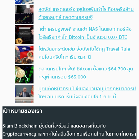
สุดจัด! เทรดเดอร์อายุน้อยฟันกำไรเกือบครึ่งล้าน
ด้วยกลยุทธ์เทรดตามเศรษฐี
‘เต๋า เศรษฐพงศ์’ งานเข้า NAS โดนแฮกเกอร์ฝัง
ไวรัสเรียกค่าไถ่ Bitcoin เป็นจำนวน 0.07 BTC
ไต้หวันยกระดับเข้ม จ่อบังคับใช้กฏ Travel Rule
คุมโอนคริปโทฯ เริ่ม ต.ค. นี้
ตลาดคริปโทฯ ฟื้น! Bitcoin ยื้อแถว $64,700 ลุ้น
ทะลุผ่านกรอบ $65,000
ปูตินตัดหน้าทรัมป์ เซ็นลงนามอนุมัติกฎหมายคริป
โทฯ ฉบับแรก เริ่มมีผลบังคับใช้ 1 ก.ย. นี้
เป้าหมายของเรา
Siam Blockchain มุ่งมั่นที่จะช่วยนำเสนอสารเกี่ยวกับ
Cryptocurrency และเทคโนโลยีบล็อกเชนเพื่อคนไทย ในภาษาไทย เรา