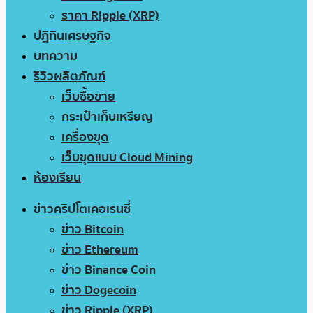
ราคา Ripple (XRP)
ปฏิทินเศรษฐกิจ
บทความ
รีวิวผลิตภัณฑ์
เว็บซื้อขาย
กระเป๋าเก็บเหรียญ
เครื่องขุด
เว็บขุดแบบ Cloud Mining
ห้องเรียน
ข่าวคริปโตเคอเรนซี่
ข่าว Bitcoin
ข่าว Ethereum
ข่าว Binance Coin
ข่าว Dogecoin
ข่าว Ripple (XRP)