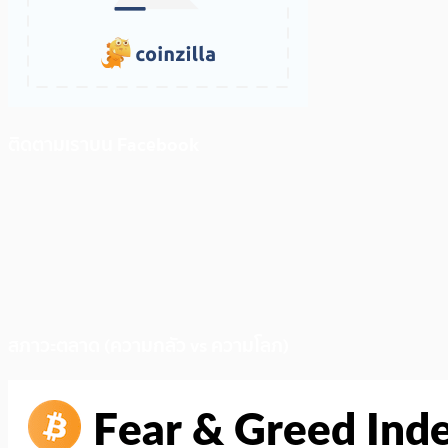
ติดตามเราบน Facebook
สภาวะตลาด (ความกลัว vs ความโลภ)