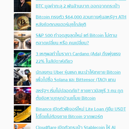
BTC มูลค่าทะลุ 2 พันล้านบาท ออกจากกระเป๋า
Bitcoin ทรงตัว $64,000 สวนทางหุ้นสหรัฐฯ ATH
หลังข้อตกลงฮอร์มุซใกล้ยุติ
S&P 500 ทำจุดสูงสุดใหม่ แต่ Bitcoin ไม่ตาม
ตลาดเปลี่ยน หรือ คนเปลี่ยน?
3 เหตุผลทำไมราคา Cardano (Ada) ถึงพุ่งแรง
22% ในสัปดาห์เดียว
นักลงทุน Uber รุ่นแรก แนะนำให้เทขาย Bitcoin
เพื่อไปซื้อ Solana และ Bittensor (TAO) แทน
สหรัฐฯ เริ่มไม่ปลอดภัย? ชายชาวมิสซูรี 3 คน ถูก
ตั้งข้อหาบุกรุกบ้านขโมย Bitcoin
Binance เปิดตัวฟีเจอร์ใหม่ Lite Loan กู้ยืม USDT
ได้โดยไม่ต้องขาย Bitcoin จากพอร์ต
Cloudflare เปิดตัวกระเป๋า Stablecoin ให้ AI