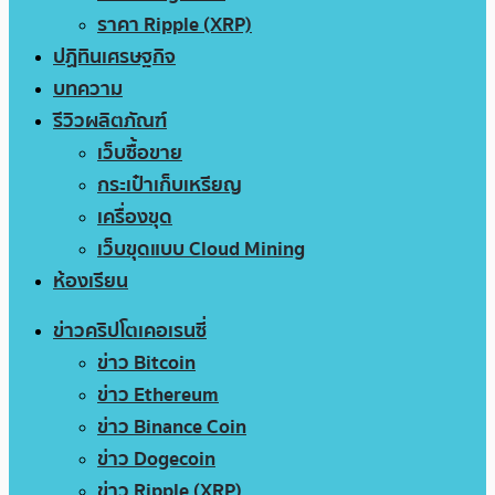
ราคา Ripple (XRP)
ปฏิทินเศรษฐกิจ
บทความ
รีวิวผลิตภัณฑ์
เว็บซื้อขาย
กระเป๋าเก็บเหรียญ
เครื่องขุด
เว็บขุดแบบ Cloud Mining
ห้องเรียน
ข่าวคริปโตเคอเรนซี่
ข่าว Bitcoin
ข่าว Ethereum
ข่าว Binance Coin
ข่าว Dogecoin
ข่าว Ripple (XRP)