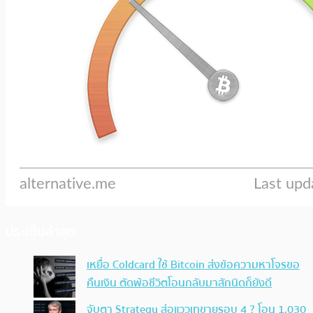
ประเด็นล่าสุด
เหยื่อ Coldcard ใช้ Bitcoin ส่งข้อความหาโจรขอ
คืนเงิน ตัดพ้อชีวิตโอนกลับมาสักนิดก็ยังดี
จับตา Strategy ส่อแววเทขายรอบ 4 ? โอน 1,030