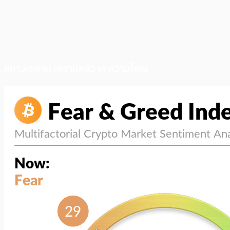
สภาวะตลาด (ความกลัว vs ความโลภ)