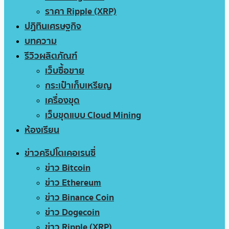
ราคา Ripple (XRP)
ปฏิทินเศรษฐกิจ
บทความ
รีวิวผลิตภัณฑ์
เว็บซื้อขาย
กระเป๋าเก็บเหรียญ
เครื่องขุด
เว็บขุดแบบ Cloud Mining
ห้องเรียน
ข่าวคริปโตเคอเรนซี่
ข่าว Bitcoin
ข่าว Ethereum
ข่าว Binance Coin
ข่าว Dogecoin
ข่าว Ripple (XRP)