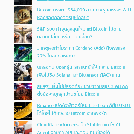
Bitcoin ทรงตัว $64,000 สวนทางหุ้นสหรัฐฯ ATH
หลังข้อตกลงฮอร์มุซใกล้ยุติ
S&P 500 ทำจุดสูงสุดใหม่ แต่ Bitcoin ไม่ตาม
ตลาดเปลี่ยน หรือ คนเปลี่ยน?
3 เหตุผลทำไมราคา Cardano (Ada) ถึงพุ่งแรง
22% ในสัปดาห์เดียว
นักลงทุน Uber รุ่นแรก แนะนำให้เทขาย Bitcoin
เพื่อไปซื้อ Solana และ Bittensor (TAO) แทน
สหรัฐฯ เริ่มไม่ปลอดภัย? ชายชาวมิสซูรี 3 คน ถูก
ตั้งข้อหาบุกรุกบ้านขโมย Bitcoin
Binance เปิดตัวฟีเจอร์ใหม่ Lite Loan กู้ยืม USDT
ได้โดยไม่ต้องขาย Bitcoin จากพอร์ต
Cloudflare เปิดตัวกระเป๋า Stablecoin ให้ AI
Agent จ่ายค่า API และคอนเทนต์เองได้