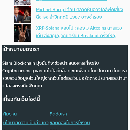
Michael Burry เตือน ตลาดหุ้นอาจใกล้พีคเสี่ยง
ดิ่งแรง ย้ำวิกฤตปี 1987 อาจซ้ำรอย
XRP-Solana หลบไป : ส่อง 3 Altcoins ฉายแวว
เด่น ส่งสัญญาณเตรียม Breakout ครั้งใหญ่
เป้าหมายของเรา
Siam Blockchain มุ่งมั่นที่จะช่วยนำเสนอสารเกี่ยวกับ
Cryptocurrency และเทคโนโลยีบล็อกเชนเพื่อคนไทย ในภาษาไทย เรา
รวบรวมข้อมูลส่วนใหญ่จากเว็บไซต์และเว็บบอร์ดต่างประเทศและนำมา
แปลส่งตรงถึงฟีดคุณ
เกี่ยวกับเว็บไซต์นี้
ทีมงาน
ติดต่อเรา
นโยบายความเป็นส่วนตัว
ข้อตกลงในการใช้งาน