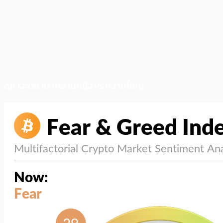
สภาวะตลาด (ความกลัว vs ความโลภ)