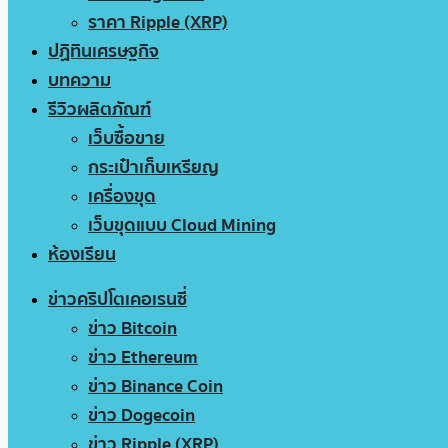
ราคา Ripple (XRP)
ปฏิทินเศรษฐกิจ
บทความ
รีวิวผลิตภัณฑ์
เว็บซื้อขาย
กระเป๋าเก็บเหรียญ
เครื่องขุด
เว็บขุดแบบ Cloud Mining
ห้องเรียน
ข่าวคริปโตเคอเรนซี่
ข่าว Bitcoin
ข่าว Ethereum
ข่าว Binance Coin
ข่าว Dogecoin
ข่าว Ripple (XRP)