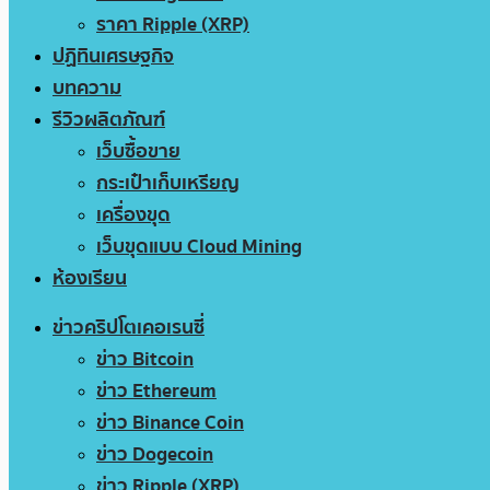
ราคา Ripple (XRP)
ปฏิทินเศรษฐกิจ
บทความ
รีวิวผลิตภัณฑ์
เว็บซื้อขาย
กระเป๋าเก็บเหรียญ
เครื่องขุด
เว็บขุดแบบ Cloud Mining
ห้องเรียน
ข่าวคริปโตเคอเรนซี่
ข่าว Bitcoin
ข่าว Ethereum
ข่าว Binance Coin
ข่าว Dogecoin
ข่าว Ripple (XRP)