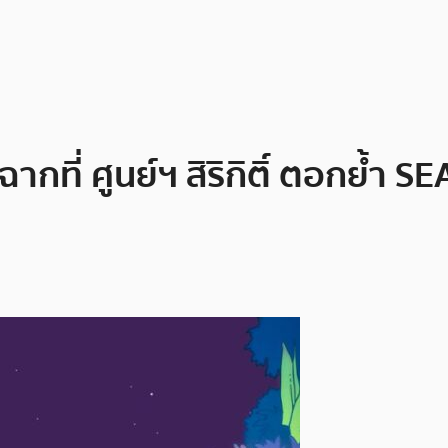
กที่ ศูนย์ฯ สิริกิติ์ ตอกย้ำ S