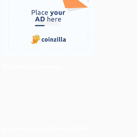
ติดตามเราบน Facebook
สภาวะตลาด (ความกลัว vs ความโลภ)