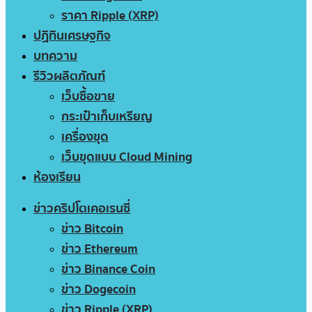
ราคา Ripple (XRP)
ปฏิทินเศรษฐกิจ
บทความ
รีวิวผลิตภัณฑ์
เว็บซื้อขาย
กระเป๋าเก็บเหรียญ
เครื่องขุด
เว็บขุดแบบ Cloud Mining
ห้องเรียน
ข่าวคริปโตเคอเรนซี่
ข่าว Bitcoin
ข่าว Ethereum
ข่าว Binance Coin
ข่าว Dogecoin
ข่าว Ripple (XRP)