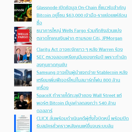
Glassnode เปิดข้อมูล On-Chain ชี้แนวรับสำคัญ
Bitcoin อยู่โซน $63,000 เจ้ามือ-รายย่อยแห่ช้อน
ซื้อ
ธนาคารใหญ่ Wells Fargo ร่วมศึกชิงส่วนแบ่ง
ตลาดโทเคนเงินฝาก ตามรอย Citi, JPMorgan
Clarity Act อาจชะงักยาว ๆ หลัง Warren ร้อง
SEC ตรวจสอบเหรียญมีมของทรัมป์ เพราะทำนัก
ลงทุนขาดทุนยับ
Samsung อาจเป็นผู้นำแจกจ่าย Stablecoin หลัง
เตรียมเพิ่มฟีเจอร์ใหม่ในสมาร์ทโฟน 800 ล้าน
เครื่อง
SpaceX ทำรายได้ทะลุเป้าของ Wall Street แต่
พอร์ต Bitcoin มีมูลค่าลดลงกว่า 540 ล้าน
ดอลลาร์
CLICX ลั่นพร้อมดำเนินคดีผู้ตั้งใจบิดหนี้ พร้อมปิด
รับสมัครชั่วคราวหลังคนแห่ยื่นจนระบบล้น