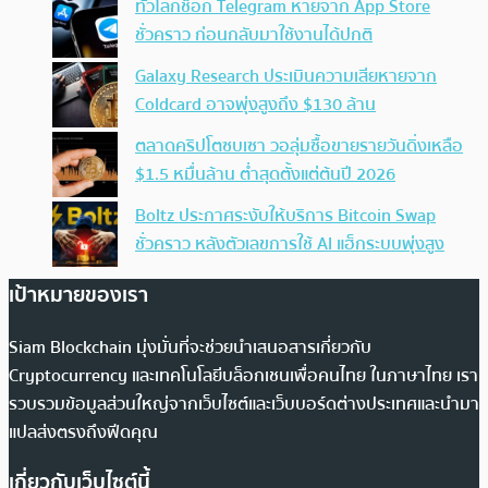
ทั่วโลกช็อก Telegram หายจาก App Store
ชั่วคราว ก่อนกลับมาใช้งานได้ปกติ
Galaxy Research ประเมินความเสียหายจาก
Coldcard อาจพุ่งสูงถึง $130 ล้าน
ตลาดคริปโตซบเซา วอลุ่มซื้อขายรายวันดิ่งเหลือ
$1.5 หมื่นล้าน ต่ำสุดตั้งแต่ต้นปี 2026
Boltz ประกาศระงับให้บริการ Bitcoin Swap
ชั่วคราว หลังตัวเลขการใช้ AI แฮ็กระบบพุ่งสูง
เป้าหมายของเรา
Siam Blockchain มุ่งมั่นที่จะช่วยนำเสนอสารเกี่ยวกับ
Cryptocurrency และเทคโนโลยีบล็อกเชนเพื่อคนไทย ในภาษาไทย เรา
รวบรวมข้อมูลส่วนใหญ่จากเว็บไซต์และเว็บบอร์ดต่างประเทศและนำมา
แปลส่งตรงถึงฟีดคุณ
เกี่ยวกับเว็บไซต์นี้