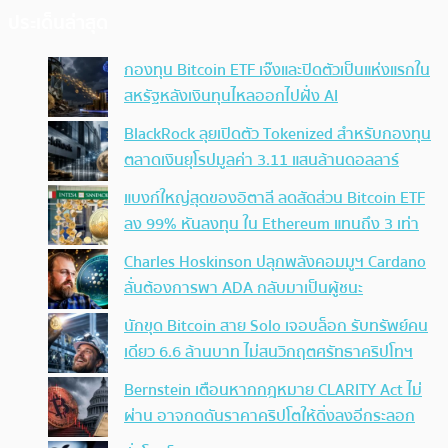
ประเด็นล่าสุด
กองทุน Bitcoin ETF เจ๊งและปิดตัวเป็นแห่งแรกใน
สหรัฐหลังเงินทุนไหลออกไปฝั่ง AI
BlackRock ลุยเปิดตัว Tokenized สำหรับกองทุน
ตลาดเงินยุโรปมูลค่า 3.11 แสนล้านดอลลาร์
แบงก์ใหญ่สุดของอิตาลี ลดสัดส่วน Bitcoin ETF
ลง 99% หันลงทุน ใน Ethereum แทนถึง 3 เท่า
Charles Hoskinson ปลุกพลังคอมมูฯ Cardano
ลั่นต้องการพา ADA กลับมาเป็นผู้ชนะ
นักขุด Bitcoin สาย Solo เจอบล็อก รับทรัพย์คน
เดียว 6.6 ล้านบาท ไม่สนวิกฤตศรัทธาคริปโทฯ
Bernstein เตือนหากกฎหมาย CLARITY Act ไม่
ผ่าน อาจกดดันราคาคริปโตให้ดิ่งลงอีกระลอก