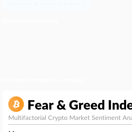
ติดตามเราบน Facebook
สภาวะตลาด (ความกลัว vs ความโลภ)