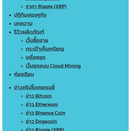
ราคา Ripple (XRP)
ปฏิทินเศรษฐกิจ
บทความ
รีวิวผลิตภัณฑ์
เว็บซื้อขาย
กระเป๋าเก็บเหรียญ
เครื่องขุด
เว็บขุดแบบ Cloud Mining
ห้องเรียน
ข่าวคริปโตเคอเรนซี่
ข่าว Bitcoin
ข่าว Ethereum
ข่าว Binance Coin
ข่าว Dogecoin
ข่าว Ripple (XRP)