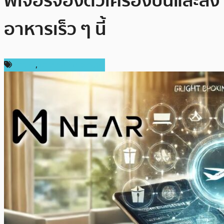
ฟีเจอร์จองตั๋วเครื่องบินและสั่ง
อาหารเร็ว ๆ นี้
ข่าว AI
,
ข่าวคริปโตเคอเรนซี่