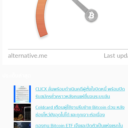
ประเด็นล่าสุด
CLICX ลั่นพร้อมดำเนินคดีผู้ตั้งใจบิดหนี้ พร้อมปิด
รับสมัครชั่วคราวหลังคนแห่ยื่นจนระบบล้น
Coldcard เตือนผู้ใช้งานรีบย้าย Bitcoin ด่วน หลัง
ช่องโหว่ยังอุดไม่ได้ และถูกเจาะต่อเนื่อง
กองทุน Bitcoin ETF เจ๊งและปิดตัวเป็นแห่งแรกใน