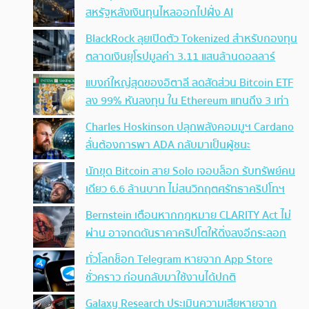
สหรัฐหลังเงินทุนไหลออกไปฝั่ง AI
BlackRock ลุยเปิดตัว Tokenized สำหรับกองทุน
ตลาดเงินยุโรปมูลค่า 3.11 แสนล้านดอลลาร์
แบงก์ใหญ่สุดของอิตาลี ลดสัดส่วน Bitcoin ETF
ลง 99% หันลงทุน ใน Ethereum แทนถึง 3 เท่า
Charles Hoskinson ปลุกพลังคอมมูฯ Cardano
ลั่นต้องการพา ADA กลับมาเป็นผู้ชนะ
นักขุด Bitcoin สาย Solo เจอบล็อก รับทรัพย์คน
เดียว 6.6 ล้านบาท ไม่สนวิกฤตศรัทธาคริปโทฯ
Bernstein เตือนหากกฎหมาย CLARITY Act ไม่
ผ่าน อาจกดดันราคาคริปโตให้ดิ่งลงอีกระลอก
ทั่วโลกช็อก Telegram หายจาก App Store
ชั่วคราว ก่อนกลับมาใช้งานได้ปกติ
Galaxy Research ประเมินความเสียหายจาก