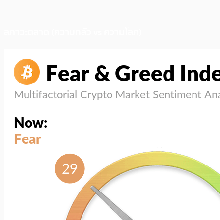
สภาวะตลาด (ความกลัว vs ความโลภ)