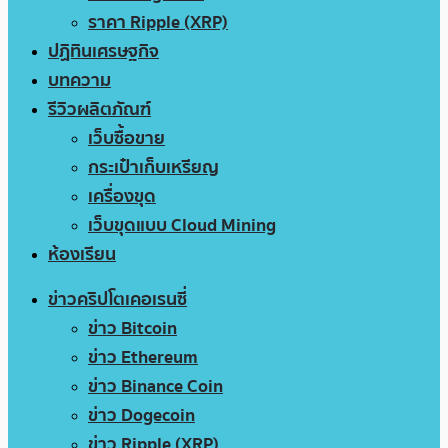
ราคา Ripple (XRP)
ปฏิทินเศรษฐกิจ
บทความ
รีวิวผลิตภัณฑ์
เว็บซื้อขาย
กระเป๋าเก็บเหรียญ
เครื่องขุด
เว็บขุดแบบ Cloud Mining
ห้องเรียน
ข่าวคริปโตเคอเรนซี่
ข่าว Bitcoin
ข่าว Ethereum
ข่าว Binance Coin
ข่าว Dogecoin
ข่าว Ripple (XRP)