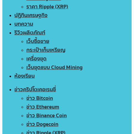
ราคา Ripple (XRP)
ปฏิทินเศรษฐกิจ
บทความ
รีวิวผลิตภัณฑ์
เว็บซื้อขาย
กระเป๋าเก็บเหรียญ
เครื่องขุด
เว็บขุดแบบ Cloud Mining
ห้องเรียน
ข่าวคริปโตเคอเรนซี่
ข่าว Bitcoin
ข่าว Ethereum
ข่าว Binance Coin
ข่าว Dogecoin
ข่าว Ripple (XRP)