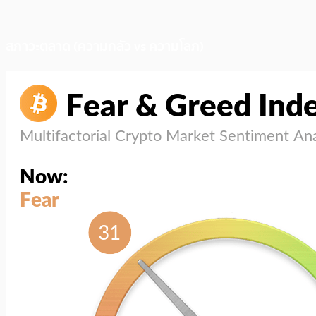
สภาวะตลาด (ความกลัว vs ความโลภ)