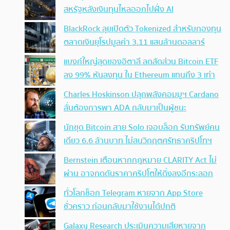
สหรัฐหลังเงินทุนไหลออกไปฝั่ง AI
BlackRock ลุยเปิดตัว Tokenized สำหรับกองทุน
ตลาดเงินยุโรปมูลค่า 3.11 แสนล้านดอลลาร์
แบงก์ใหญ่สุดของอิตาลี ลดสัดส่วน Bitcoin ETF
ลง 99% หันลงทุน ใน Ethereum แทนถึง 3 เท่า
Charles Hoskinson ปลุกพลังคอมมูฯ Cardano
ลั่นต้องการพา ADA กลับมาเป็นผู้ชนะ
นักขุด Bitcoin สาย Solo เจอบล็อก รับทรัพย์คน
เดียว 6.6 ล้านบาท ไม่สนวิกฤตศรัทธาคริปโทฯ
Bernstein เตือนหากกฎหมาย CLARITY Act ไม่
ผ่าน อาจกดดันราคาคริปโตให้ดิ่งลงอีกระลอก
ทั่วโลกช็อก Telegram หายจาก App Store
ชั่วคราว ก่อนกลับมาใช้งานได้ปกติ
Galaxy Research ประเมินความเสียหายจาก