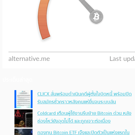
ประเด็นล่าสุด
CLICX ลั่นพร้อมดำเนินคดีผู้ตั้งใจบิดหนี้ พร้อมปิด
รับสมัครชั่วคราวหลังคนแห่ยื่นจนระบบล้น
Coldcard เตือนผู้ใช้งานรีบย้าย Bitcoin ด่วน หลัง
ช่องโหว่ยังอุดไม่ได้ และถูกเจาะต่อเนื่อง
กองทุน Bitcoin ETF เจ๊งและปิดตัวเป็นแห่งแรกใน