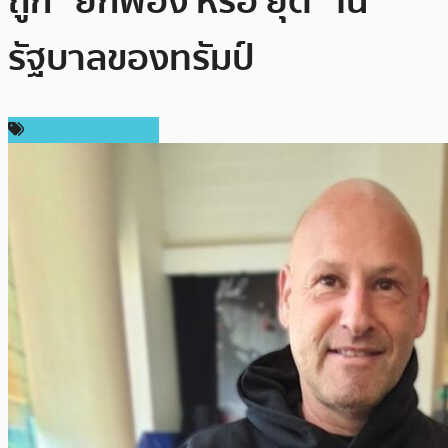
ถูก “ยกฟ้อง หรือ ยุติ” ใน
รัฐบาลของทรัมป์
ข่าวคริปโตเคอเรนซี่