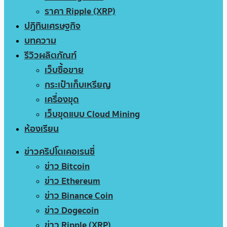
ราคา Ripple (XRP)
ปฏิทินเศรษฐกิจ
บทความ
รีวิวผลิตภัณฑ์
เว็บซื้อขาย
กระเป๋าเก็บเหรียญ
เครื่องขุด
เว็บขุดแบบ Cloud Mining
ห้องเรียน
ข่าวคริปโตเคอเรนซี่
ข่าว Bitcoin
ข่าว Ethereum
ข่าว Binance Coin
ข่าว Dogecoin
ข่าว Ripple (XRP)