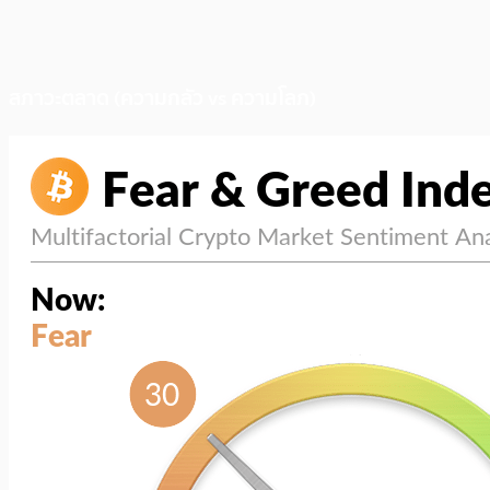
สภาวะตลาด (ความกลัว vs ความโลภ)