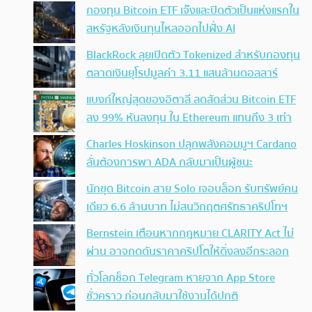
กองทุน Bitcoin ETF เจ๊งและปิดตัวเป็นแห่งแรกใน
สหรัฐหลังเงินทุนไหลออกไปฝั่ง AI
BlackRock ลุยเปิดตัว Tokenized สำหรับกองทุน
ตลาดเงินยุโรปมูลค่า 3.11 แสนล้านดอลลาร์
แบงก์ใหญ่สุดของอิตาลี ลดสัดส่วน Bitcoin ETF
ลง 99% หันลงทุน ใน Ethereum แทนถึง 3 เท่า
Charles Hoskinson ปลุกพลังคอมมูฯ Cardano
ลั่นต้องการพา ADA กลับมาเป็นผู้ชนะ
นักขุด Bitcoin สาย Solo เจอบล็อก รับทรัพย์คน
เดียว 6.6 ล้านบาท ไม่สนวิกฤตศรัทธาคริปโทฯ
Bernstein เตือนหากกฎหมาย CLARITY Act ไม่
ผ่าน อาจกดดันราคาคริปโตให้ดิ่งลงอีกระลอก
ทั่วโลกช็อก Telegram หายจาก App Store
ชั่วคราว ก่อนกลับมาใช้งานได้ปกติ