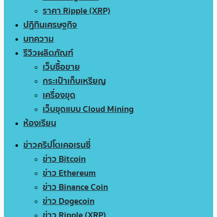
ราคา Ripple (XRP)
ปฏิทินเศรษฐกิจ
บทความ
รีวิวผลิตภัณฑ์
เว็บซื้อขาย
กระเป๋าเก็บเหรียญ
เครื่องขุด
เว็บขุดแบบ Cloud Mining
ห้องเรียน
ข่าวคริปโตเคอเรนซี่
ข่าว Bitcoin
ข่าว Ethereum
ข่าว Binance Coin
ข่าว Dogecoin
ข่าว Ripple (XRP)