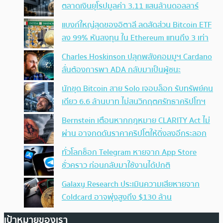
ตลาดเงินยุโรปมูลค่า 3.11 แสนล้านดอลลาร์
แบงก์ใหญ่สุดของอิตาลี ลดสัดส่วน Bitcoin ETF
ลง 99% หันลงทุน ใน Ethereum แทนถึง 3 เท่า
Charles Hoskinson ปลุกพลังคอมมูฯ Cardano
ลั่นต้องการพา ADA กลับมาเป็นผู้ชนะ
นักขุด Bitcoin สาย Solo เจอบล็อก รับทรัพย์คน
เดียว 6.6 ล้านบาท ไม่สนวิกฤตศรัทธาคริปโทฯ
Bernstein เตือนหากกฎหมาย CLARITY Act ไม่
ผ่าน อาจกดดันราคาคริปโตให้ดิ่งลงอีกระลอก
ทั่วโลกช็อก Telegram หายจาก App Store
ชั่วคราว ก่อนกลับมาใช้งานได้ปกติ
Galaxy Research ประเมินความเสียหายจาก
Coldcard อาจพุ่งสูงถึง $130 ล้าน
เป้าหมายของเรา