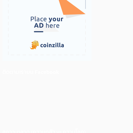
ติดตามเราบน Facebook
สภาวะตลาด (ความกลัว vs ความโลภ)