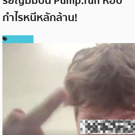
รียญมีมบน Pump.fun หอบ
กำไรหนีหลักล้าน!
เหรียญอื่นๆ