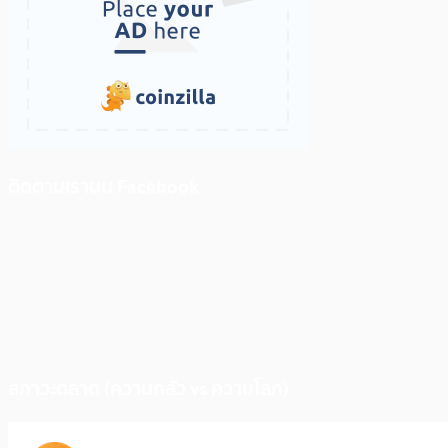
ติดตามเราบน Facebook
สภาวะตลาด (ความกลัว vs ความโลภ)