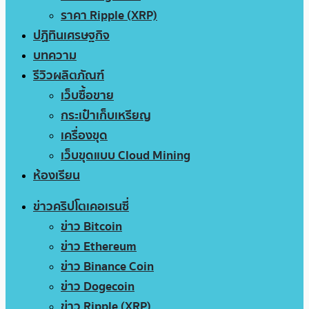
ราคา Ripple (XRP)
ปฏิทินเศรษฐกิจ
บทความ
รีวิวผลิตภัณฑ์
เว็บซื้อขาย
กระเป๋าเก็บเหรียญ
เครื่องขุด
เว็บขุดแบบ Cloud Mining
ห้องเรียน
ข่าวคริปโตเคอเรนซี่
ข่าว Bitcoin
ข่าว Ethereum
ข่าว Binance Coin
ข่าว Dogecoin
ข่าว Ripple (XRP)