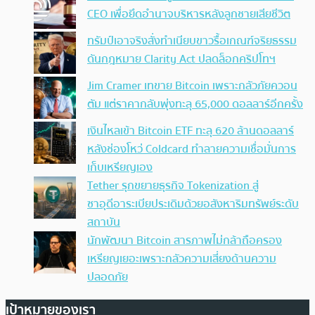
CEO เพื่อยึดอำนาจบริหารหลังลูกชายเสียชีวิต
ทรัมป์เอาจริง สั่งทำเนียบขาวรื้อเกณฑ์จริยธรรม
ดันกฎหมาย Clarity Act ปลดล็อกคริปโทฯ
Jim Cramer เทขาย Bitcoin เพราะกลัวภัยควอน
ตัม แต่ราคากลับพุ่งทะลุ 65,000 ดอลลาร์อีกครั้ง
เงินไหลเข้า Bitcoin ETF ทะลุ 620 ล้านดอลลาร์
หลังช่องโหว่ Coldcard ทำลายความเชื่อมั่นการ
เก็บเหรียญเอง
Tether รุกขยายธุรกิจ Tokenization สู่
ซาอุดีอาระเบียประเดิมด้วยอสังหาริมทรัพย์ระดับ
สถาบัน
นักพัฒนา Bitcoin สารภาพไม่กล้าถือครอง
เหรียญเยอะเพราะกลัวความเสี่ยงด้านความ
ปลอดภัย
เป้าหมายของเรา