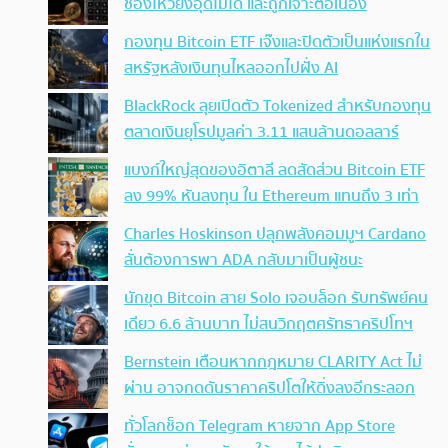
ช่องโหว่ยังอุดไม่ได้ และถูกเจาะต่อเนื่อง
กองทุน Bitcoin ETF เจ๊งและปิดตัวเป็นแห่งแรกใน
สหรัฐหลังเงินทุนไหลออกไปฝั่ง AI
BlackRock ลุยเปิดตัว Tokenized สำหรับกองทุน
ตลาดเงินยุโรปมูลค่า 3.11 แสนล้านดอลลาร์
แบงก์ใหญ่สุดของอิตาลี ลดสัดส่วน Bitcoin ETF
ลง 99% หันลงทุน ใน Ethereum แทนถึง 3 เท่า
Charles Hoskinson ปลุกพลังคอมมูฯ Cardano
ลั่นต้องการพา ADA กลับมาเป็นผู้ชนะ
นักขุด Bitcoin สาย Solo เจอบล็อก รับทรัพย์คน
เดียว 6.6 ล้านบาท ไม่สนวิกฤตศรัทธาคริปโทฯ
Bernstein เตือนหากกฎหมาย CLARITY Act ไม่
ผ่าน อาจกดดันราคาคริปโตให้ดิ่งลงอีกระลอก
ทั่วโลกช็อก Telegram หายจาก App Store