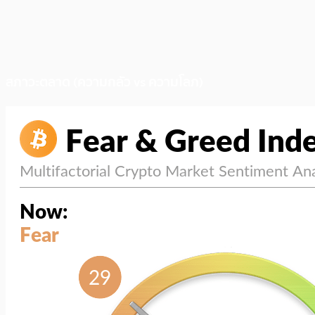
สภาวะตลาด (ความกลัว vs ความโลภ)