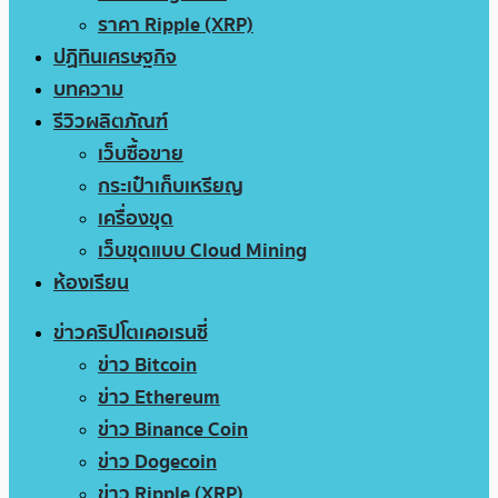
ราคา Ripple (XRP)
ปฏิทินเศรษฐกิจ
บทความ
รีวิวผลิตภัณฑ์
เว็บซื้อขาย
กระเป๋าเก็บเหรียญ
เครื่องขุด
เว็บขุดแบบ Cloud Mining
ห้องเรียน
ข่าวคริปโตเคอเรนซี่
ข่าว Bitcoin
ข่าว Ethereum
ข่าว Binance Coin
ข่าว Dogecoin
ข่าว Ripple (XRP)