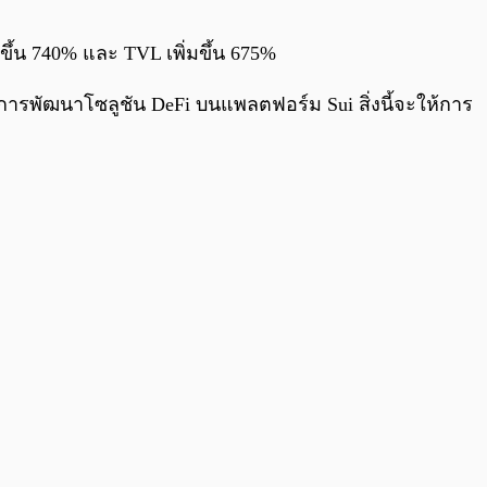
0:00
/
0:00
มขึ้น 740% และ TVL เพิ่มขึ้น 675%
ในการพัฒนาโซลูชัน DeFi บนแพลตฟอร์ม Sui สิ่งนี้จะให้การ