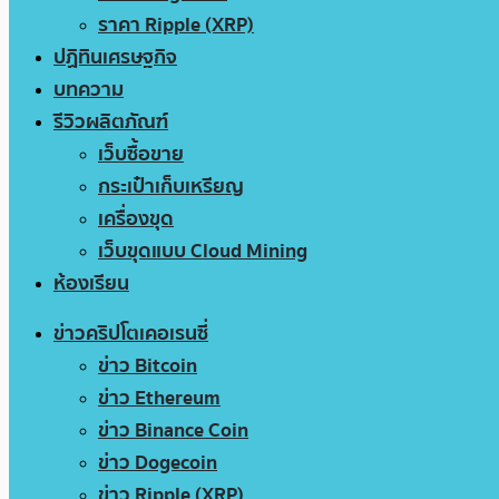
ราคา Ripple (XRP)
ปฏิทินเศรษฐกิจ
บทความ
รีวิวผลิตภัณฑ์
เว็บซื้อขาย
กระเป๋าเก็บเหรียญ
เครื่องขุด
เว็บขุดแบบ Cloud Mining
ห้องเรียน
ข่าวคริปโตเคอเรนซี่
ข่าว Bitcoin
ข่าว Ethereum
ข่าว Binance Coin
ข่าว Dogecoin
ข่าว Ripple (XRP)