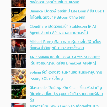
ตั้งข้อหาบุกรุกบ้านขโมย Bitcoin
Binance เปิดตัวฟีเจอร์ใหม่ Lite Loan กู้ยืม USDT
ได้โดยไม่ต้องขาย Bitcoin จากพอร์ต
Cloudflare เปิดตัวกระเป๋า Stablecoin ให้ AI
Agent จ่ายค่า API และคอนเทนต์เองได้
Michael Burry เตือน ตลาดหุ้นอาจใกล้พีคเสี่ยง
ดิ่งแรง ย้ำวิกฤตปี 1987 อาจซ้ำรอย
XRP-Solana หลบไป : ส่อง 3 Altcoins ฉายแวว
เด่น ส่งสัญญาณเตรียม Breakout ครั้งใหญ่
Solana จ่อโหวตจริง ลุ้นผ่านข้อเสนอเผาอุปทาน
เหรียญ SOL ครั้งใหญ่
Glassnode เปิดข้อมูล On-Chain ชี้แนวรับสำคัญ
Bitcoin อยู่โซน $63,000 เจ้ามือ-รายย่อยแห่ช้อน
ซื้อ
ธนาคารใหญ่ Wells Fargo ร่วมศึกชิงส่วนแบ่ง