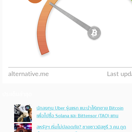
ประเด็นล่าสุด
นักลงทุน Uber รุ่นแรก แนะนำให้เทขาย Bitcoin
เพื่อไปซื้อ Solana และ Bittensor (TAO) แทน
สหรัฐฯ เริ่มไม่ปลอดภัย? ชายชาวมิสซูรี 3 คน ถูก