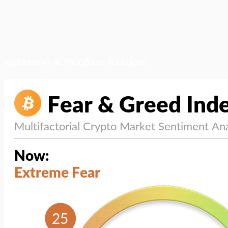
สภาวะตลาด (ความกลัว vs ความโลภ)