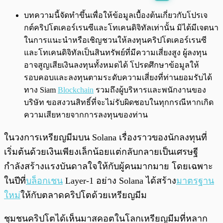
พร้อมเล่น
0:00
/
0:00
บทความนี้จัดทำขึ้นเพื่อให้ข้อมูลเบื้องต้นเกี่ยวกับโปรเจ
กต์คริปโตเคอร์เรนซีและโทเคนดิจิทัลเท่านั้น มิได้มีเจตนา
ในการแนะนำหรือเชิญชวนให้ลงทุนคริปโตเคอร์เรนซี
และโทเคนดิจิทัลเป็นสินทรัพย์ที่มีความเสี่ยงสูง ผู้ลงทุน
อาจสูญเสียเงินลงทุนทั้งหมดได้ โปรดศึกษาข้อมูลให้
รอบคอบและลงทุนตามระดับความเสี่ยงที่ท่านยอมรับได้
ทาง Siam
Blockchain
รวมถึงผู้บริหารและพนักงานของ
บริษัท ขอสงวนสิทธิ์ที่จะไม่รับผิดชอบในทุกกรณีหากเกิด
ความเสียหายจากการลงทุนของท่าน
ในวงการเหรียญมีมบน Solana เรื่องราวของนักลงทุนที่
เริ่มต้นด้วยเงินเพียงเล็กน้อยแต่กลับกลายเป็นเศรษฐี
กำลังสร้างแรงบันดาลใจให้กับผู้คนมากมาย โดยเฉพาะ
ในปีที่
บล็อกเชน
Layer-1 อย่าง Solana ได้สร้าง
มาตรฐาน
ใหม่
ให้กับตลาดคริปโตด้วยเหรียญมีม
ชุมชนคริปโตได้เห็นมาสคอตในโลกเหรียญมีมที่หลาก