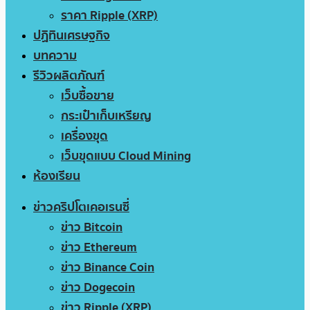
ราคา Ripple (XRP)
ปฏิทินเศรษฐกิจ
บทความ
รีวิวผลิตภัณฑ์
เว็บซื้อขาย
กระเป๋าเก็บเหรียญ
เครื่องขุด
เว็บขุดแบบ Cloud Mining
ห้องเรียน
ข่าวคริปโตเคอเรนซี่
ข่าว Bitcoin
ข่าว Ethereum
ข่าว Binance Coin
ข่าว Dogecoin
ข่าว Ripple (XRP)