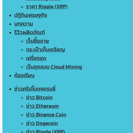
ราคา Ripple (XRP)
ปฏิทินเศรษฐกิจ
บทความ
รีวิวผลิตภัณฑ์
เว็บซื้อขาย
กระเป๋าเก็บเหรียญ
เครื่องขุด
เว็บขุดแบบ Cloud Mining
ห้องเรียน
ข่าวคริปโตเคอเรนซี่
ข่าว Bitcoin
ข่าว Ethereum
ข่าว Binance Coin
ข่าว Dogecoin
ข่าว Ripple (XRP)