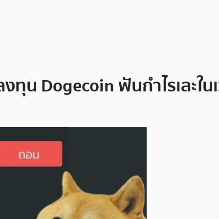
ค์ลงทุน Dogecoin ฟันกำไรเละในเ