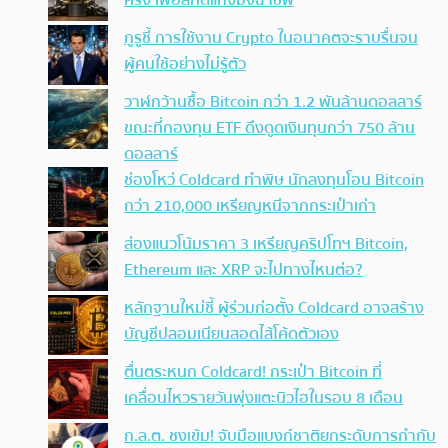
ครั้ง เพื่อสกัดแก๊งมิจฉาชีพ
กูรูชี้ การใช้งาน Crypto ในอนาคตจะราบรื่นจน
ผู้คนใช้อย่างไม่รู้ตัว
วาฬกว้านซื้อ Bitcoin กว่า 1.2 พันล้านดอลลาร์
ขณะที่กองทุน ETF ดึงดูดเงินทุนกว่า 750 ล้าน
ดอลลาร์
ช่องโหว่ Coldcard ทำพิษ นักลงทุนโอน Bitcoin
กว่า 210,000 เหรียญหนีจากกระเป๋าเก่า
ส่องแนวโน้มราคา 3 เหรียญคริปโทฯ Bitcoin,
Ethereum และ XRP จะไปทางไหนต่อ?
หลักฐานใหม่ชี้ ผู้ร่วมก่อตั้ง Coldcard อาจสร้าง
บัญชีปลอมเนียนสอดไส้โค้ดตัวเอง
ตื่นตระหนก Coldcard! กระเป๋า Bitcoin ที่
เคลื่อนไหวรายวันพุ่งแตะนิวไฮในรอบ 8 เดือน
ก.ล.ต. ชงเข้ม! จับมือแบงก์ชาติยกระดับการกำกับ