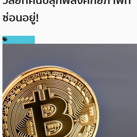
วิสัยทัศน์ปลุกพลังศักยภาพที่
ซ่อนอยู่!
ข่าว Bitcoin