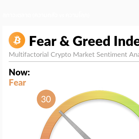
สภาวะตลาด (ความกลัว vs ความโลภ)