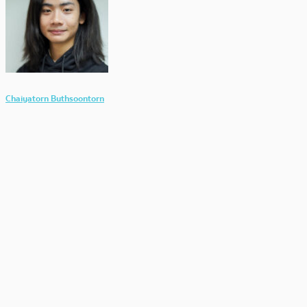
Chaiyatorn Buthsoontorn