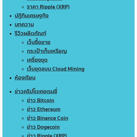
ราคา Ripple (XRP)
ปฏิทินเศรษฐกิจ
บทความ
รีวิวผลิตภัณฑ์
เว็บซื้อขาย
กระเป๋าเก็บเหรียญ
เครื่องขุด
เว็บขุดแบบ Cloud Mining
ห้องเรียน
ข่าวคริปโตเคอเรนซี่
ข่าว Bitcoin
ข่าว Ethereum
ข่าว Binance Coin
ข่าว Dogecoin
ข่าว Ripple (XRP)