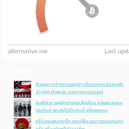
ประเด็นล่าสุด
ตัวเลขการจ้างงานสหรัฐฯ เดือนกรกฎาคมหดตัว
23,000 ตำแหน่ง สวนทางคาดการณ์
รัสเซียทลายเครือข่ายคริปโตเถื่อน หลังพบหลอก
เงินประชาชนส่งไปเป็นท่อน้ำเลี้ยงยูเครน
ญี่ปุ่นคุมเข้มคริปโต เสนอให้ชะลอการถอนเงินทุก